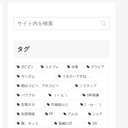
タグ
彡(ﾟ)(ﾟ)
コスプレ
水着
グラビア
ガンダム
うるさいですね…
面白コピペ、アホコピペ
ソフマップ
パワプロ
（ヽ´ん`）
GIF画像
定期ネタ
打線組んだ
(´・ω・｀)
矢部明雄
FF
アムロ
シャア
猫、ネッコ
鬼滅の刃
SS