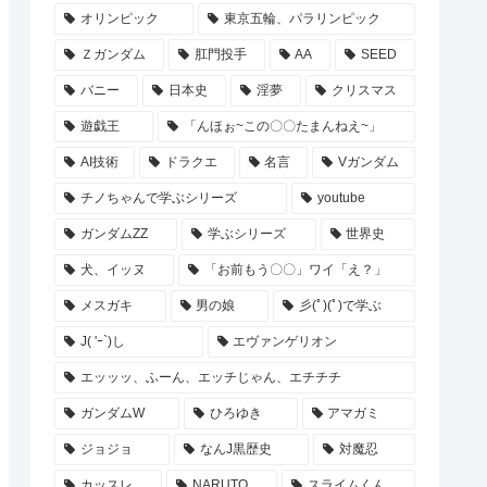
オリンピック
東京五輪、パラリンピック
Ｚガンダム
肛門投手
AA
SEED
バニー
日本史
淫夢
クリスマス
遊戯王
「んほぉ~この〇〇たまんねえ~」
AI技術
ドラクエ
名言
Vガンダム
チノちゃんで学ぶシリーズ
youtube
ガンダムZZ
学ぶシリーズ
世界史
犬、イッヌ
「お前もう〇〇」ワイ「え？」
メスガキ
男の娘
彡(ﾟ)(ﾟ)で学ぶ
J( 'ｰ`)し
エヴァンゲリオン
エッッッ、ふーん、エッチじゃん、エチチチ
ガンダムW
ひろゆき
アマガミ
ジョジョ
なんJ黒歴史
対魔忍
カッスレ
NARUTO
スライムくん