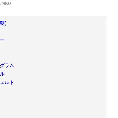
o6NK0
朝）
ー
グラム
ル
ェルト