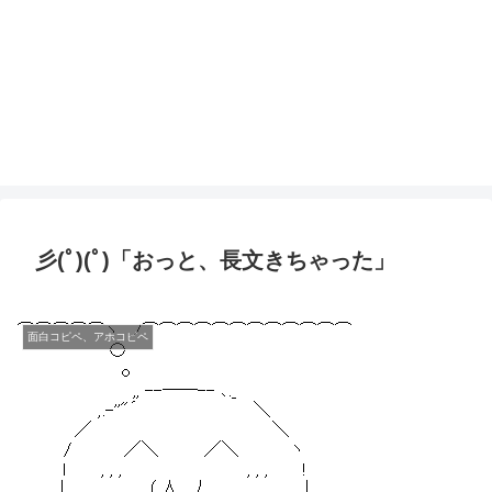
彡(ﾟ)(ﾟ)「おっと、長文きちゃった」
面白コピペ、アホコピペ