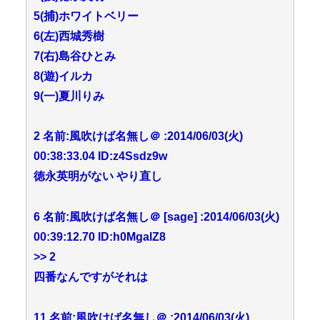
5(捕)ホワイトベリー
6(左)西城秀樹
7(右)島谷ひとみ
8(遊)イルカ
9(一)夏川りみ
2 名前:風吹けば名無し＠ :2014/06/03(火)
00:38:33.04 ID:z4Ssdz9w
徳永英明がない やり直し
6 名前:風吹けば名無し＠ [sage] :2014/06/03(火)
00:39:12.70 ID:h0MgalZ8
>> 2
四番なんですがそれは
11 名前:風吹けば名無し＠ :2014/06/03(火)