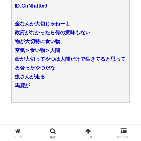
ID:GnNhdttx0
金なんか大切じゃねーよ
政府がなかったら何の意味もない
物が大切特に食い物
空気＞食い物＞人間
命が大切ってやつは人間だけで生きてると思って
る奢ったやつだな
虫さんが走る
馬鹿が
49:
名無し
2019/02/25(月) 02:02:01.53 ID:HSyKGwSu0
ホーム
検索
トップ
サイドバー