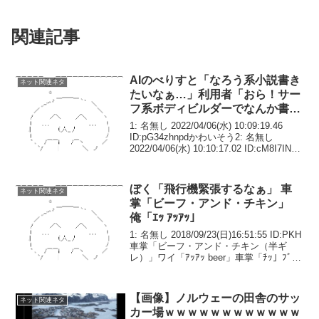
関連記事
AIのべりすと「なろう系小説書き
ネット関連ネタ
たいなぁ…」利用者「おら！サー
フ系ボディビルダーでなんか書
け！」
1: 名無し 2022/04/06(水) 10:09:19.46
ID:pG34zhnpdかわいそう2: 名無し
2022/04/06(水) 10:10:17.02 ID:cM8I7INsd
いつか怒られそう3: 名無し 2022/04/06...
ぼく「飛行機緊張するなぁ」 車
ネット関連ネタ
掌「ビーフ・アンド・チキン」
俺「ｴｯ ｱｯｱｯ」
1: 名無し 2018/09/23(日)16:51:55 ID:PKH
車掌「ビーフ・アンド・チキン（半ギ
レ）」ワイ「ｱｯｱｯ beer」車掌「ﾁｯ」ﾌﾞﾛﾛ
ﾛﾛもうこの国やだ
【画像】ノルウェーの田舎のサッ
ネット関連ネタ
カー場ｗｗｗｗｗｗｗｗｗｗｗｗ