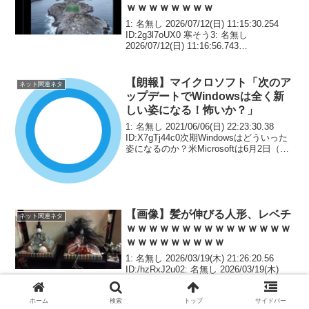
ｗｗｗｗｗｗｗｗ
1: 名無し 2026/07/12(日) 11:15:30.254
ID:2g3l7oUX0 寒そう3: 名無し
2026/07/12(日) 11:16:56.743
ID:6WSwUsIE0言うほど美しいか？4: 名
無し 2026/07/...
【朗報】マイクロソフト「次のア
ネット関連ネタ
ップデートでWindowsは全く新
しい姿になる！怖いか？」
1: 名無し 2021/06/06(日) 22:23:30.38
ID:X7gTj44c0次期Windowsはどういった
姿になるのか？米Microsoftは6月2日（米
国時間）、「What's Next for Windows
digita...
【画像】髪が伸びる人形、レベチ
ネット関連ネタ
ｗｗｗｗｗｗｗｗｗｗｗｗｗｗｗ
ｗｗｗｗｗｗｗｗｗ
1: 名無し 2026/03/19(木) 21:26:20.56
ID:/hzRxJ2u02: 名無し 2026/03/19(木)
21:27:10.60 ID:DEbvH1id0セットぐらい
してやれよ…ワイが持ち主ならするぞ3:
ホーム
検索
トップ
サイドバー
名無し ...