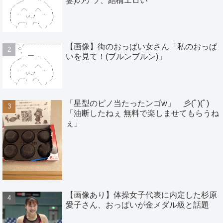
妻)のケツ、結構エロい
【画像】街のおっぱい女さん「私のおっぱ
いを見て！(ブルンブルン)」
「星型のピノ当たったンゴw」 彡(ﾟ)(ﾟ)
「油断したねぇ 無料で楽しませてもらうね
ぇ」
【画像あり】体操女子代表に内定した杉原
愛子さん、おっぱいが金メダル級と話題