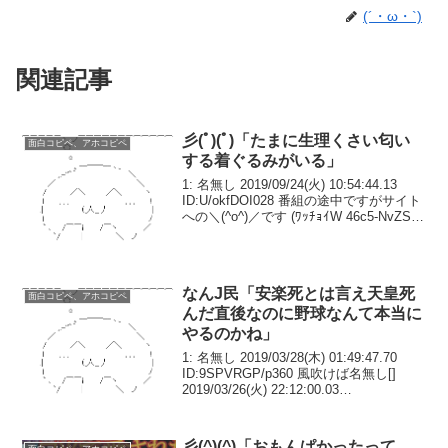
(´・ω・`)
関連記事
彡(ﾟ)(ﾟ)「たまに生理くさい匂い
面白コピペ、アホコピペ
する着ぐるみがいる」
1: 名無し 2019/09/24(火) 10:54:44.13
ID:U/okfDOI028 番組の途中ですがサイト
への＼(^o^)／です (ﾜｯﾁｮｲW 46c5-NvZS)
2019/09/23(月) 04:21:02.94 ID:V...
なんJ民「安楽死とは言え天皇死
面白コピペ、アホコピペ
んだ直後なのに野球なんて本当に
やるのかね」
1: 名無し 2019/03/28(木) 01:49:47.70
ID:9SPVRGP/p360 風吹けば名無し[]
2019/03/26(火) 22:12:00.03
ID:tmO916to0>> 340五月一日はセがデー
ゲームでパがナイ...
彡(^)(^)「おもんぱかったって