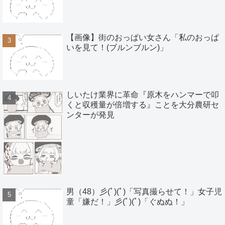
【画像】街のおっぱい女さん「私のおっぱ
いを見て！(ブルンブルン)」
しいたけ業界に革命『原木をハンマーで叩
くと収穫量が倍増する』ことを大分農研セ
ンターが発見
男（48）彡(ﾟ)(ﾟ)「写真撮らせて！」女子児
童「嫌だ！」彡(ﾟ)(ﾟ)「ぐぬぬ！」