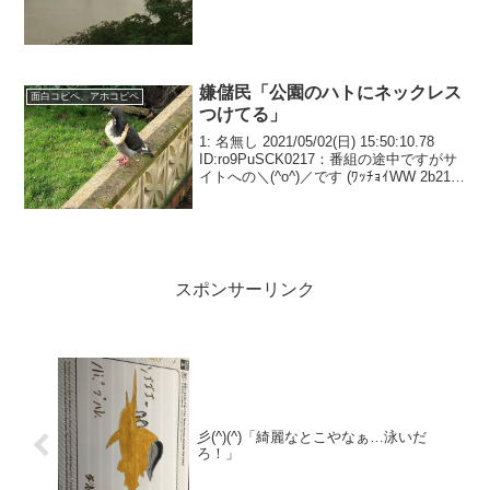
嫌儲民「公園のハトにネックレス
面白コピペ、アホコピペ
つけてる」
1: 名無し 2021/05/02(日) 15:50:10.78
ID:ro9PuSCK0217：番組の途中ですがサ
イトへの＼(^o^)／です (ﾜｯﾁｮｲWW 2b21-
5WA+) 投稿日：2018/01/05(金)
19:37:49.5...
スポンサーリンク
彡(^)(^)「綺麗なとこやなぁ…泳いだ
ろ！」