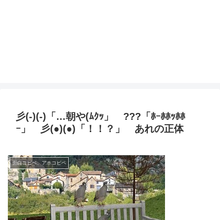
彡(-)(-)「…朝や(ﾑｸｯ」 ???「ﾎｰﾎﾎｯﾎﾎ
ｰ」 彡(●)(●)「！！？」 あれの正体
面白コピペ、アホコピペ