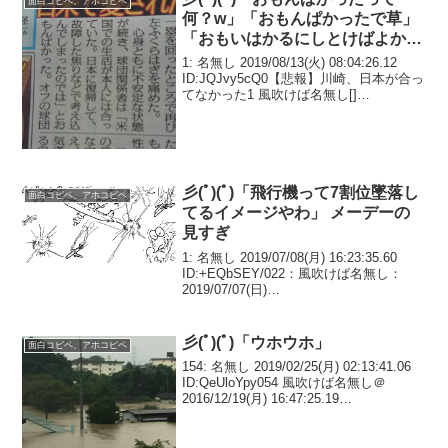
面白コピペ、アホコピペ
何？w」「おもんぱかったで草」
「おもいはかるにしとけばよかっ
たのにね」
1: 名無し 2019/08/13(火) 08:04:26.12
ID:JQJvy5cQ0【悲報】川崎、日本が合っ
てなかった1 風吹けば名無し[]
2018/03/27(火) 04:25:09.27 ID:e0e/5vvT0
新外国人かな8 ...
彡(ﾟ)(ﾟ)「飛行機って7割位墜落し
面白コピペ、アホコピペ
てるイメージやわ」 メーデーの
見すぎ
1: 名無し 2019/07/08(月) 16:23:35.60
ID:+EQbSEY/022：風吹けば名無し：
2019/07/07(日)
09:08:51.74ID:YDGBoYP+00707飛行機っ
て7割位墜落してるイメージやわ
彡(ﾟ)(ﾟ)「ウホウホ」
面白コピペ、アホコピペ
154: 名無し 2019/02/25(月) 02:13:41.06
ID:QeUloYpy054 風吹けば名無し＠
2016/12/19(月) 16:47:25.19
ID:UHHFYuGWa>> 46ウホウホ59 風吹け
ば名無し＠ 20...