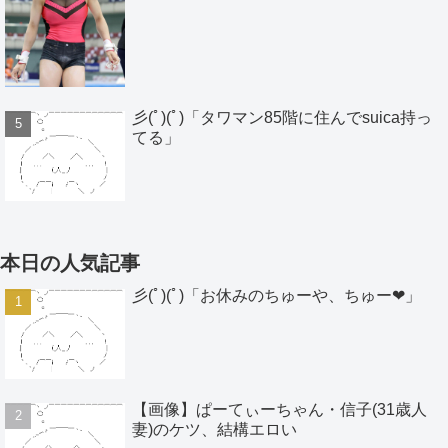
彡(ﾟ)(ﾟ)「タワマン85階に住んでsuica持っ
てる」
本日の人気記事
彡(ﾟ)(ﾟ)「お休みのちゅーや、ちゅー❤」
【画像】ぱーてぃーちゃん・信子(31歳人
妻)のケツ、結構エロい