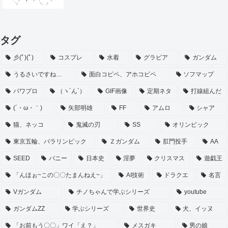
タグ
彡(ﾟ)(ﾟ)
コスプレ
水着
グラビア
ガンダム
うるさいですね…
面白コピペ、アホコピペ
ソフマップ
パワプロ
（ヽ´ん`）
GIF画像
定期ネタ
打線組んだ
(´・ω・｀)
矢部明雄
FF
アムロ
シャア
猫、ネッコ
鬼滅の刃
SS
オリンピック
東京五輪、パラリンピック
Ｚガンダム
肛門投手
AA
SEED
バニー
日本史
淫夢
クリスマス
遊戯王
「んほぉ~この〇〇たまんねえ~」
AI技術
ドラクエ
名言
Vガンダム
チノちゃんで学ぶシリーズ
youtube
ガンダムZZ
学ぶシリーズ
世界史
犬、イッヌ
「お前もう〇〇」ワイ「え？」
メスガキ
男の娘