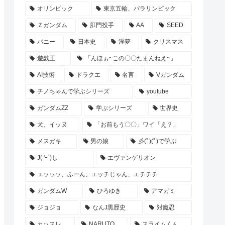
オリンピック
東京五輪、パラリンピック
Ｚガンダム
肛門投手
AA
SEED
バニー
日本史
淫夢
クリスマス
遊戯王
「んほぉ~この〇〇たまんねえ~」
AI技術
ドラクエ
名言
Vガンダム
チノちゃんで学ぶシリーズ
youtube
ガンダムZZ
学ぶシリーズ
世界史
犬、イッヌ
「お前もう〇〇」ワイ「え？」
メスガキ
男の娘
彡(ﾟ)(ﾟ)で学ぶ
J( 'ｰ`)し
エヴァンゲリオン
エッッッ、ふーん、エッチじゃん、エチチチ
ガンダムW
ひろゆき
アマガミ
ジョジョ
なんJ黒歴史
対魔忍
カッスレ
NARUTO
スライムくん