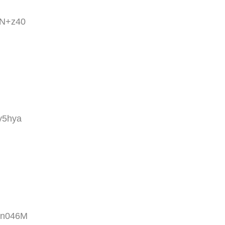
HN+z40
y5hya
vn046M