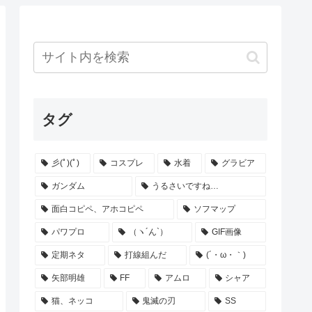
タグ
彡(ﾟ)(ﾟ)
コスプレ
水着
グラビア
ガンダム
うるさいですね…
面白コピペ、アホコピペ
ソフマップ
パワプロ
（ヽ´ん`）
GIF画像
定期ネタ
打線組んだ
(´・ω・｀)
矢部明雄
FF
アムロ
シャア
猫、ネッコ
鬼滅の刃
SS