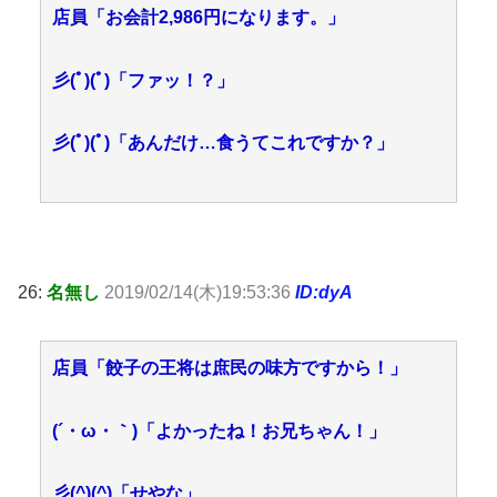
店員「お会計2,986円になります。」
彡(ﾟ)(ﾟ)「ファッ！？」
彡(ﾟ)(ﾟ)「あんだけ…食うてこれですか？」
26:
名無し
2019/02/14(木)19:53:36
ID:dyA
店員「餃子の王将は庶民の味方ですから！」
(´・ω・｀)「よかったね！お兄ちゃん！」
彡(^)(^)「せやな」