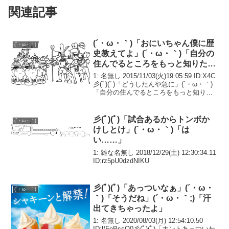
関連記事
(´・ω・｀)「おにいちゃん僕に歴
(´・ω・｀)
史教えてよ」(´・ω・｀)「自分の
住んでるところをもっと知りたい
んだ」
1: 名無し 2015/11/03(火)19:05:59 ID:X4C
彡(ﾟ)(ﾟ)「どうしたんや急に」(´・ω・｀)
「自分の住んでるところをもっと知りた
いんだ」彡(ﾟ)(ﾟ)「わかったで」
彡(ﾟ)(ﾟ)「試合あるからトンボか
(´・ω・｀)
けしとけ」(´・ω・｀)「は
い……」
1: 雑な名無し 2018/12/29(土) 12:30:34.11
ID:rz5pU0dzdNIKU
彡(ﾟ)(ﾟ)「あっついなぁ」(´・ω・
(´・ω・｀)
｀)「そうだね」(´・ω・｀;)「汗
出てきちゃったよ」
1: 名無し 2020/08/03(月) 12:54:10.50
ID:l/FeBssQ0彡(ﾟ)(ﾟ)「ホントあっついわ