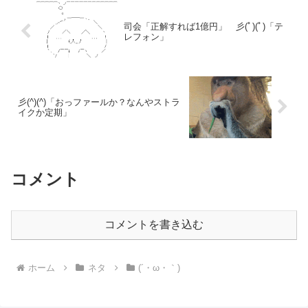
司会「正解すれば1億円」 彡(ﾟ)(ﾟ)「テ
レフォン」
彡(^)(^)「おっファールか？なんやストラ
イクか定期」
コメント
コメントを書き込む
ホーム
ネタ
(´・ω・｀)