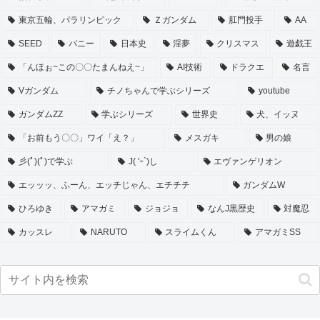
東京五輪、パラリンピック
Ｚガンダム
肛門投手
AA
SEED
バニー
日本史
淫夢
クリスマス
遊戯王
「んほぉ~この〇〇たまんねえ~」
AI技術
ドラクエ
名言
Vガンダム
チノちゃんで学ぶシリーズ
youtube
ガンダムZZ
学ぶシリーズ
世界史
犬、イッヌ
「お前もう〇〇」ワイ「え？」
メスガキ
男の娘
彡(ﾟ)(ﾟ)で学ぶ
J( 'ｰ`)し
エヴァンゲリオン
エッッッ、ふーん、エッチじゃん、エチチチ
ガンダムW
ひろゆき
アマガミ
ジョジョ
なんJ黒歴史
対魔忍
カッスレ
NARUTO
スライムくん
アマガミSS