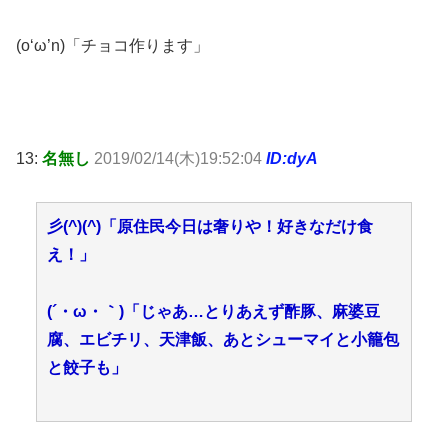
(o‘ω’n)「チョコ作ります」
13:
名無し
2019/02/14(木)19:52:04
ID:dyA
彡(^)(^)「原住民今日は奢りや！好きなだけ食
え！」
(´・ω・｀)「じゃあ…とりあえず酢豚、麻婆豆
腐、エビチリ、天津飯、あとシューマイと小籠包
と餃子も」