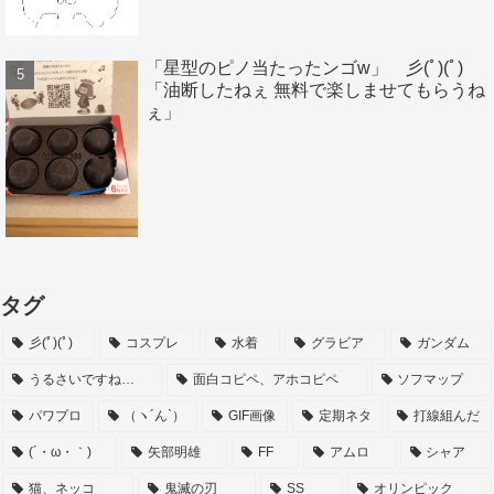
「星型のピノ当たったンゴw」 彡(ﾟ)(ﾟ)
「油断したねぇ 無料で楽しませてもらうね
ぇ」
タグ
彡(ﾟ)(ﾟ)
コスプレ
水着
グラビア
ガンダム
うるさいですね…
面白コピペ、アホコピペ
ソフマップ
パワプロ
（ヽ´ん`）
GIF画像
定期ネタ
打線組んだ
(´・ω・｀)
矢部明雄
FF
アムロ
シャア
猫、ネッコ
鬼滅の刃
SS
オリンピック