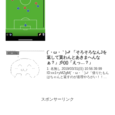
(´・ω・｀)🚬 「そろそろなんJを
(´・ω・｀)
返して貰わんとあきまへんな
ぁ？」彡()()「えっ…？」
1: 名無し 2019/03/31(日) 10:56:39.99
ID:xx1+yMZgM(´・ω・｀)🚬「借りたもん
はちゃんと返すのが道理やろがい！！」
ドゴォ！彡()()「ﾋｪｯ…嫌でもシーズン始
まってむすし↓」(´・ω・｀)🚬「やかま
し...
スポンサーリンク