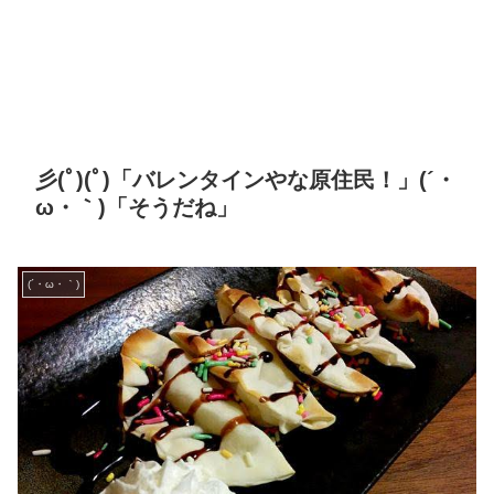
彡(ﾟ)(ﾟ)「バレンタインやな原住民！」(´・
ω・｀)「そうだね」
(´・ω・｀)