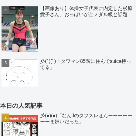
【画像あり】体操女子代表に内定した杉原
愛子さん、おっぱいが金メダル級と話題
彡(ﾟ)(ﾟ)「タワマン85階に住んでsuica持っ
てる」
本日の人気記事
彡(●)(●)「なんJのタフスレほんーーーーー
ーーま嫌いだった」