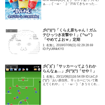
ぁ…」(´・ω・｀;)「汗出てきちゃった
よ」
彡(^)(^)「くらえ原ちゃん！ガム
(´・ω・｀)
テひっつき攻撃や！」(´^ω^`)
「やめてよおｗ」定期
1: 名無し 2018/07/08(日) 02:29:28.69
ID:PyU8NkKY0
彡(ﾟ)(ﾟ)「サッカーってようわか
(´・ω・｀)
らんなぁ…」彡(^)(^)「せや！」
1: 名無し 20/11/08(日)16:54:09 ID:LkC彡
(^)(^)「おい原住民、サッカーについて教
えてくれや」（｀・ω・´) 「きうりくれる
なら良いよ」彡(ﾟ)(ﾟ)「いくらでもやるか
ら早よ教えんかい」（｀・ω・´) 「仕方
な...