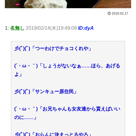
2019.02.17
1:
名無し
2019/02/14(木)19:49:09
ID:dyA
彡(ﾟ)(ﾟ)「つーわけでチョコくれや」
(´・ω・｀)「しょうがないなぁ……ほら、あげる
よ」
彡(ﾟ)(ﾟ)「サンキュー原住民」
(´・ω・｀)「お兄ちゃんも女友達から貰えばいい
のに……」
彡(ﾟ)(ﾟ)「おらんに決まっとるやろ」