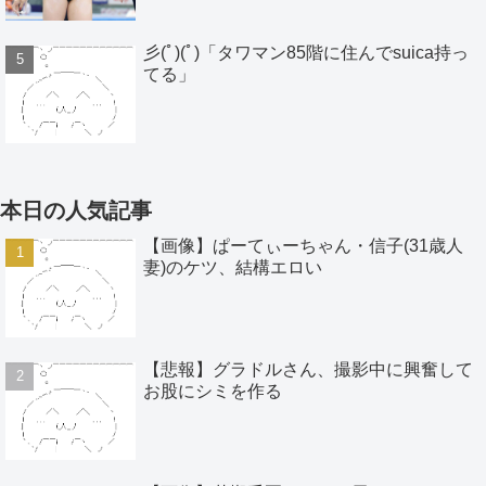
彡(ﾟ)(ﾟ)「タワマン85階に住んでsuica持っ
てる」
本日の人気記事
【画像】ぱーてぃーちゃん・信子(31歳人
妻)のケツ、結構エロい
【悲報】グラドルさん、撮影中に興奮して
お股にシミを作る