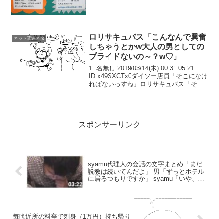
ロリサキュバス「こんなんで興奮
ネット関連ネタ
しちゃうとかw大人の男としての
プライドないの～？w♡」
1: 名無し 2019/03/14(木) 00:31:05.21
ID:x49SXCTx0ダイソー店員「そこになけ
ればないっすね」ロリサキュバス「そ
う…」(ｼｮﾝﾎﾞﾘ
スポンサーリンク
syamu代理人の会話の文字まとめ「まだ
説教は続いてんだよ」 男「ずっとホテル
に居るつもりですか」 syamu「いや、
UUUMに行く」
毎晩近所の料亭で刺身（1万円）持ち帰り