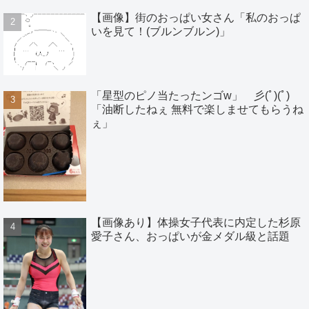
【画像】街のおっぱい女さん「私のおっぱ
いを見て！(ブルンブルン)」
「星型のピノ当たったンゴw」 彡(ﾟ)(ﾟ)
「油断したねぇ 無料で楽しませてもらうね
ぇ」
【画像あり】体操女子代表に内定した杉原
愛子さん、おっぱいが金メダル級と話題