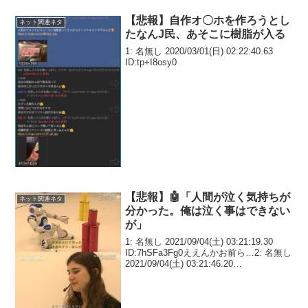
【悲報】自作オ〇ホを作ろうとし
ネット関連ネタ
たなんJ民、あそこに樹脂が入る
1: 名無し 2020/03/01(日) 02:22:40.63
ID:tp+I8osy0
【悲報】🤖「人間が泣く気持ちが
ネット関連ネタ
分かった。俺は泣く事はできない
が」
1: 名無し 2021/09/04(土) 03:21:19.30
ID:7hSFa3Fg0ええんかお前ら…2: 名無し
2021/09/04(土) 03:21:46.20
ID:D4EOH1viMかっこいい3: 名無し
2021/09/04...