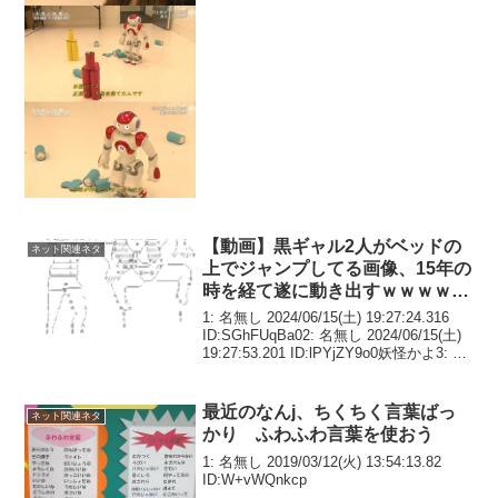
【動画】黒ギャル2人がベッドの
ネット関連ネタ
上でジャンプしてる画像、15年の
時を経て遂に動き出すｗｗｗｗｗ
ｗｗｗｗｗｗｗｗｗｗｗｗ
1: 名無し 2024/06/15(土) 19:27:24.316
ID:SGhFUqBa02: 名無し 2024/06/15(土)
19:27:53.201 ID:lPYjZY9o0妖怪かよ3: 名
無し 2024/06/15(土) 19:...
最近のなんj、ちくちく言葉ばっ
ネット関連ネタ
かり ふわふわ言葉を使おう
1: 名無し 2019/03/12(火) 13:54:13.82
ID:W+vWQnkcp