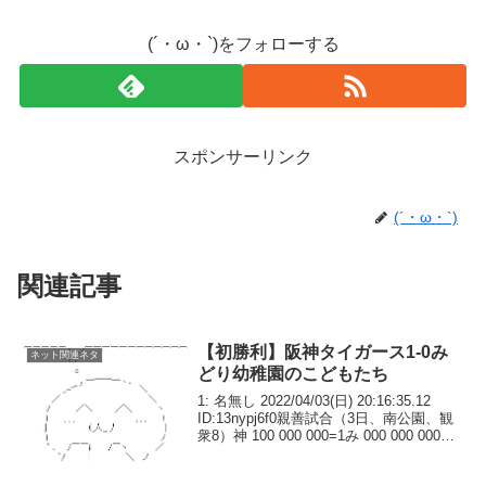
(´・ω・`)をフォローする
スポンサーリンク
(´・ω・`)
関連記事
【初勝利】阪神タイガース1-0み
ネット関連ネタ
どり幼稚園のこどもたち
1: 名無し 2022/04/03(日) 20:16:35.12
ID:13nypj6f0親善試合（3日、南公園、観
衆8）神 100 000 000=1み 000 000 000=0
投手継投神 藤浪(4.2回)、○浜地(3.1回)、S
及川（...