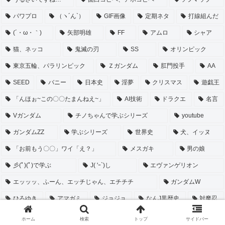
パワプロ
（ヽ´ん`）
GIF画像
定期ネタ
打線組んだ
(´・ω・｀)
矢部明雄
FF
アムロ
シャア
猫、ネッコ
鬼滅の刃
SS
オリンピック
東京五輪、パラリンピック
Ｚガンダム
肛門投手
AA
SEED
バニー
日本史
淫夢
クリスマス
遊戯王
「んほぉ~この〇〇たまんねえ~」
AI技術
ドラクエ
名言
Vガンダム
チノちゃんで学ぶシリーズ
youtube
ガンダムZZ
学ぶシリーズ
世界史
犬、イッヌ
「お前もう〇〇」ワイ「え？」
メスガキ
男の娘
彡(ﾟ)(ﾟ)で学ぶ
J( 'ｰ`)し
エヴァンゲリオン
エッッッ、ふーん、エッチじゃん、エチチチ
ガンダムW
ひろゆき
アマガミ
ジョジョ
なんJ黒歴史
対魔忍
カッスレ
NARUTO
スライムくん
アマガミSS
ホーム
検索
トップ
サイドバー