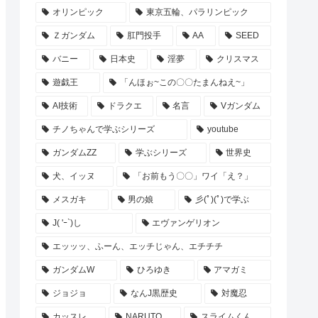
オリンピック
東京五輪、パラリンピック
Ｚガンダム
肛門投手
AA
SEED
バニー
日本史
淫夢
クリスマス
遊戯王
「んほぉ~この〇〇たまんねえ~」
AI技術
ドラクエ
名言
Vガンダム
チノちゃんで学ぶシリーズ
youtube
ガンダムZZ
学ぶシリーズ
世界史
犬、イッヌ
「お前もう〇〇」ワイ「え？」
メスガキ
男の娘
彡(ﾟ)(ﾟ)で学ぶ
J( 'ｰ`)し
エヴァンゲリオン
エッッッ、ふーん、エッチじゃん、エチチチ
ガンダムW
ひろゆき
アマガミ
ジョジョ
なんJ黒歴史
対魔忍
カッスレ
NARUTO
スライムくん