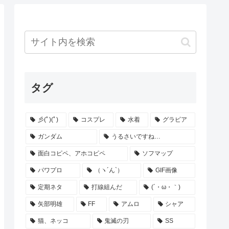
タグ
彡(ﾟ)(ﾟ)
コスプレ
水着
グラビア
ガンダム
うるさいですね…
面白コピペ、アホコピペ
ソフマップ
パワプロ
（ヽ´ん`）
GIF画像
定期ネタ
打線組んだ
(´・ω・｀)
矢部明雄
FF
アムロ
シャア
猫、ネッコ
鬼滅の刃
SS