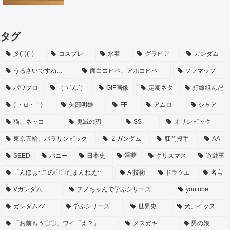
タグ
彡(ﾟ)(ﾟ)
コスプレ
水着
グラビア
ガンダム
うるさいですね…
面白コピペ、アホコピペ
ソフマップ
パワプロ
（ヽ´ん`）
GIF画像
定期ネタ
打線組んだ
(´・ω・｀)
矢部明雄
FF
アムロ
シャア
猫、ネッコ
鬼滅の刃
SS
オリンピック
東京五輪、パラリンピック
Ｚガンダム
肛門投手
AA
SEED
バニー
日本史
淫夢
クリスマス
遊戯王
「んほぉ~この〇〇たまんねえ~」
AI技術
ドラクエ
名言
Vガンダム
チノちゃんで学ぶシリーズ
youtube
ガンダムZZ
学ぶシリーズ
世界史
犬、イッヌ
「お前もう〇〇」ワイ「え？」
メスガキ
男の娘