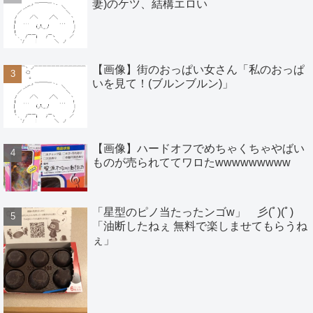
妻)のケツ、結構エロい
【画像】街のおっぱい女さん「私のおっぱ
いを見て！(ブルンブルン)」
【画像】ハードオフでめちゃくちゃやばい
ものが売られててワロたwwwwwwwww
「星型のピノ当たったンゴw」 彡(ﾟ)(ﾟ)
「油断したねぇ 無料で楽しませてもらうね
ぇ」