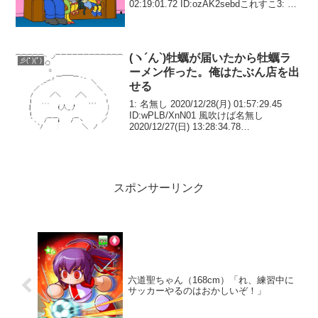
02:19:01.72 ID:ozAK2sebdこれすこ3: 名
無し 2022/03/14(月) 02:19...
(ヽ´ん`)牡蠣が届いたから牡蠣ラ
彡(ﾟ)(ﾟ)
ーメン作った。俺はたぶん店を出
せる
1: 名無し 2020/12/28(月) 01:57:29.45
ID:wPLB/XnN01 風吹けば名無し
2020/12/27(日) 13:28:34.78
ID:poY97mr4Mめちゃくちゃ旨い、牡蠣と
昆布の極上出汁で最高級スープの...
スポンサーリンク
六道聖ちゃん（168cm）「れ、練習中に
サッカーやるのはおかしいぞ！」