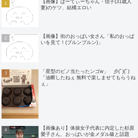
【画像】ぱーてぃーちゃん・信子(31歳人
妻)のケツ、結構エロい
【画像】街のおっぱい女さん「私のおっぱ
いを見て！(ブルンブルン)」
「星型のピノ当たったンゴw」 彡(ﾟ)(ﾟ)
「油断したねぇ 無料で楽しませてもらうね
ぇ」
【画像あり】体操女子代表に内定した杉原
愛子さん、おっぱいが金メダル級と話題