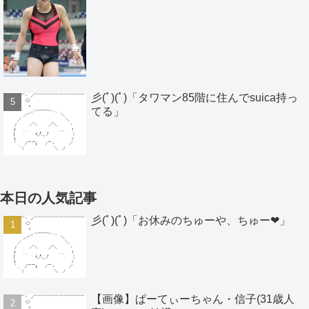
彡(ﾟ)(ﾟ)「タワマン85階に住んでsuica持っ
てる」
本日の人気記事
彡(ﾟ)(ﾟ)「お休みのちゅーや、ちゅー❤」
【画像】ぱーてぃーちゃん・信子(31歳人