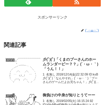
スポンサーリンク
(´・ω・`)
関連記事
彡(ﾟ)(ﾟ)「くまのプーさんのホー
彡(ﾟ)(ﾟ)
ムランダービー？？」(´・ω・｀)
「うん！！」
1: 名無し 2018/12/14(金)22:32:09 ID:ksB
彡(ﾟ)(ﾟ)「なんやそれ」(´・ω・｀)「プー
さんのゲームだよお兄ちゃん！」彡(ﾟ)(ﾟ)
「プーさん？アニオタくっさ！ ワイはパ
ワプロとプロスピとハチナイしかせんの
じゃ...
御負けの中身が知りとうてーー
彡(ﾟ)(ﾟ)
1: 名無し 2019/02/05(火) 16:15:24.92
ID:kNyNBqtf0御負けの中身が知りとうて