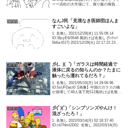
ーー浜松の大市場にて、握り飯の御負け
にやあらむ蹴毬選手札の入りし袋弐拾伍
個に、手刀で切り込みを入れけりに、浜
松の民は陸日、尾張...
なんJ民「見境なき医師団ほんま
彡(ﾟ)(ﾟ)
すごいよな」
1: 名無し 2021/12/29(水) 11:55:08.14
ID:3fjcyE6/0548 風吹けば名無し (ﾜｯﾁｮｲ
5b6a-t0J7) 2021/12/28(火) 22:17:22.23
ID:jwMvqw190見境なき医師団...
彡(。)(゜)「ガラスは時間経過で
彡(ﾟ)(ﾟ)
液体に戻るの知らんのか？たまに
触ったら濡れてるだろ？」
1: 名無し 2021/05/10(月) 14:29:00.96
ID:5sUFDact0【画像】中国のガラスの橋
が崩壊して48人落下死512風吹けば名無し
2021/05/10(月) 14:16:15.02ID:fqgo6DQZa
ガラスって...
彡(ﾟ)(ﾟ)「シンプソンズやんけ！
彡(ﾟ)(ﾟ)
混ざったろ！」
1: 名無し 2022/03/14(月) 02:18:37.40
ID:cbTNmI2D02: 名無し 2022/03/14(月)