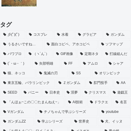
タグ
彡(ﾟ)(ﾟ)
コスプレ
水着
グラビア
ガンダム
うるさいですね…
面白コピペ、アホコピペ
ソフマップ
パワプロ
（ヽ´ん`）
GIF画像
定期ネタ
打線組んだ
(´・ω・｀)
矢部明雄
FF
アムロ
シャア
猫、ネッコ
鬼滅の刃
SS
オリンピック
東京五輪、パラリンピック
Ｚガンダム
肛門投手
AA
SEED
バニー
日本史
淫夢
クリスマス
遊戯王
「んほぉ~この〇〇たまんねえ~」
AI技術
ドラクエ
名言
Vガンダム
チノちゃんで学ぶシリーズ
youtube
ガンダムZZ
学ぶシリーズ
世界史
犬、イッヌ