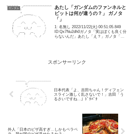
あたし「ガンダムのファンネルと
ガンダム
ビットは何が違うの？」 ガノタ
「」
1: 名無し 2022/11/22(火) 00:51:05.849
ID:Qx7Nu2dh0ガノタ「実はぼくも良く分
らないんだ」あたし「え？」ガノタ「」
あたし「じゃあインコムは？」ガノタ
「わからないって言ってるでしょ！」あ
たし「」(´・ω・...
スポンサーリンク
日本代表「よ、吉田ちゃん！ディフェン
スライン激しく乱さないで！」吉田「う
るさいですね…」ﾄﾞﾀﾊﾞﾀ
外人「日本のピザ高すぎ…しかもペラペ
ラ、我が国のピザ見せたろか？」