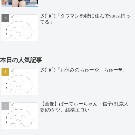
彡(ﾟ)(ﾟ)「タワマン85階に住んでsuica持っ
てる」
本日の人気記事
彡(ﾟ)(ﾟ)「お休みのちゅーや、ちゅー❤」
【画像】ぱーてぃーちゃん・信子(31歳人
妻)のケツ、結構エロい