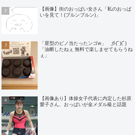
【画像】街のおっぱい女さん「私のおっぱ
いを見て！(ブルンブルン)」
「星型のピノ当たったンゴw」 彡(ﾟ)(ﾟ)
「油断したねぇ 無料で楽しませてもらうね
ぇ」
【画像あり】体操女子代表に内定した杉原
愛子さん、おっぱいが金メダル級と話題