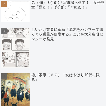
男（48）彡(ﾟ)(ﾟ)「写真撮らせて！」女子児
童「嫌だ！」彡(ﾟ)(ﾟ)「ぐぬぬ！」
しいたけ業界に革命『原木をハンマーで叩
くと収穫量が倍増する』ことを大分農研セ
ンターが発見
徳川家康（６７）「女はやはり10代に限
る」