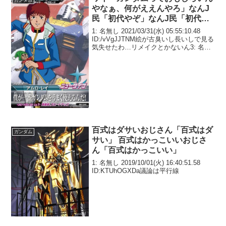
やなぁ、何がええんやろ」なんJ
民「初代やぞ」なんJ民「初代見
とけ」
1: 名無し 2021/03/31(水) 05:55:10.48
ID:/vVgJJTNM絵が古臭いし長いしで見る
気失せたわ…リメイクとかないん3: 名無
し 2021/03/31(水) 05:55:46.44
ID:zDM8uxyOa劇場版...
百式はダサいおじさん「百式はダ
ガンダム
サい」 百式はかっこいいおじさ
ん「百式はかっこいい」
1: 名無し 2019/10/01(火) 16:40:51.58
ID:KTUhOGXDa議論は平行線