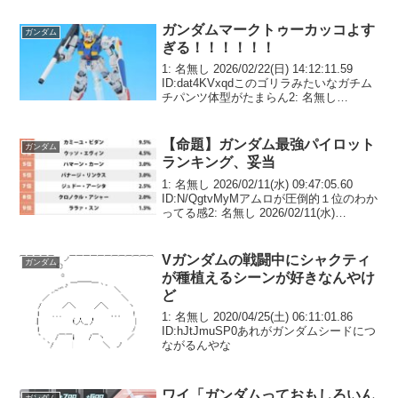
ガンダムマークトゥーカッコよす
ガンダム
ぎる！！！！！！
1: 名無し 2026/02/22(日) 14:12:11.59
ID:dat4KVxqdこのゴリラみたいなガチム
チパンツ体型がたまらん2: 名無し
2026/02/22(日) 14:14:36.94 ID:k9oP5LUI0
外付けバルカン...
【命題】ガンダム最強パイロット
ガンダム
ランキング、妥当
1: 名無し 2026/02/11(水) 09:47:05.60
ID:N/QgtvMyMアムロが圧倒的１位のわか
ってる感2: 名無し 2026/02/11(水)
09:47:58.30 ID:cRq91+2X0クロノクル？
3: 名無し 2...
Vガンダムの戦闘中にシャクティ
ガンダム
が種植えるシーンが好きなんやけ
ど
1: 名無し 2020/04/25(土) 06:11:01.86
ID:hJtJmuSP0あれがガンダムシードにつ
ながるんやな
ワイ「ガンダムっておもしろいん
ガンダム