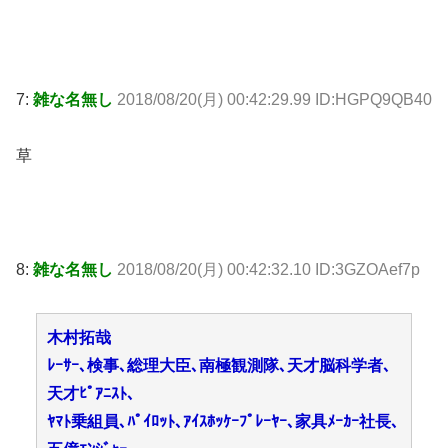
7:
雑な名無し
2018/08/20(月) 00:42:29.99 ID:HGPQ9QB40
草
8:
雑な名無し
2018/08/20(月) 00:42:32.10 ID:3GZOAef7p
木村拓哉
ﾚｰｻｰ､検事､総理大臣､南極観測隊､天才脳科学者､
天才ﾋﾟｱﾆｽﾄ、
ﾔﾏﾄ乗組員､ﾊﾟｲﾛｯﾄ､ｱｲｽﾎｯｹｰﾌﾟﾚｰﾔｰ､家具ﾒｰｶｰ社長､