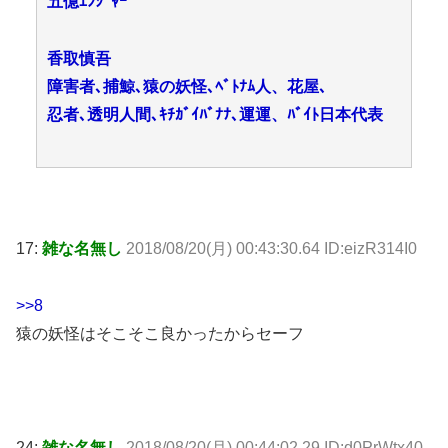
五億ｴﾝｼﾞｬｰ
香取慎吾
障害者､捕鯨､猿の妖怪､ﾍﾞﾄﾅﾑ人、花屋､
忍者､透明人間､ｷﾁｶﾞｲﾊﾞﾅﾅ､運運、ﾊﾞｲﾄ日本代表
17:
雑な名無し
2018/08/20(月) 00:43:30.64 ID:eizR314I0
>>8
猿の妖怪はそこそこ良かったからセーフ
24:
雑な名無し
2018/08/20(月) 00:44:02.29 ID:d0PrWtx40