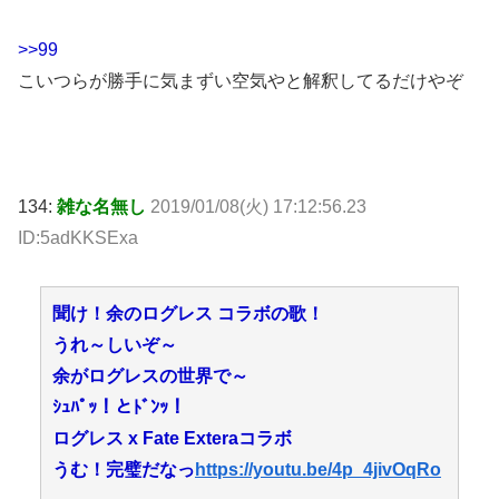
>>99
こいつらが勝手に気まずい空気やと解釈してるだけやぞ
134:
雑な名無し
2019/01/08(火) 17:12:56.23
ID:5adKKSExa
聞け！余のログレス コラボの歌！
うれ～しいぞ～
余がログレスの世界で～
ｼｭﾊﾟｯ！とﾄﾞﾝｯ！
ログレス x Fate Exteraコラボ
うむ！完璧だなっ
https://youtu.be/4p_4jivOqRo