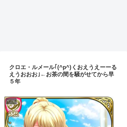
クロエ・ルメール｢(^p^)くおえうえーーる
えうおおお｣←お茶の間を騒がせてから早
５年
ゲーム