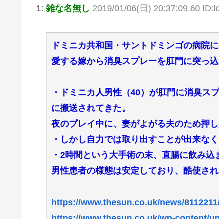
1:
雑な名無し
2019/01/06(日) 20:37:09.60 ID:l
ドミニカ共和国・サントドミンゴの病院に
愛する嫁から消臭スプレーを肛門に突っ込
・ドミニカ人男性（40）が肛門に消臭ス
に搬送されてきた。
夜のプレイ中に、妻がよがる夫のため押し
・しかし自力では取り出すことが出来なく
・2時間という大手術の末、直腸に飲み込
男性患者の様態は安定しており、酷使され
https://www.thesun.co.uk/news/8112211/
https://www.thesun.co.uk/wp-content/u