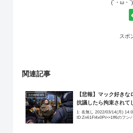
(´・ω・
スポ
関連記事
【悲報】マック好きな
その他NEWS
抗議したら拘束されて
1: 名無し 2022/03/14(月) 14:0
ID:Zn61Fl4x0Pi>>1ff6のフ