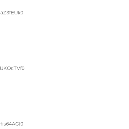
:EaZ3fEUk0
:uUKOcTVf0
:whs64ACf0