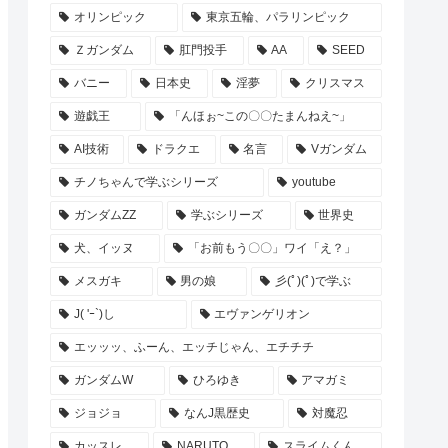
オリンピック
東京五輪、パラリンピック
Ｚガンダム
肛門投手
AA
SEED
バニー
日本史
淫夢
クリスマス
遊戯王
「んほぉ~この〇〇たまんねえ~」
AI技術
ドラクエ
名言
Vガンダム
チノちゃんで学ぶシリーズ
youtube
ガンダムZZ
学ぶシリーズ
世界史
犬、イッヌ
「お前もう〇〇」ワイ「え？」
メスガキ
男の娘
彡(ﾟ)(ﾟ)で学ぶ
J( 'ｰ`)し
エヴァンゲリオン
エッッッ、ふーん、エッチじゃん、エチチチ
ガンダムW
ひろゆき
アマガミ
ジョジョ
なんJ黒歴史
対魔忍
カッスレ
NARUTO
スライムくん