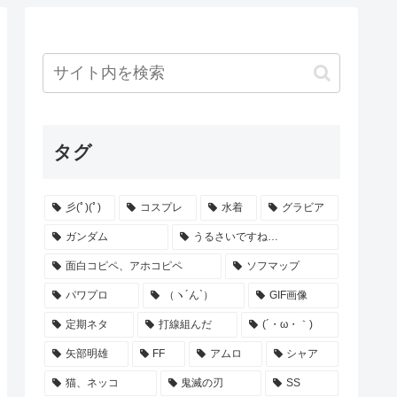
タグ
彡(ﾟ)(ﾟ)
コスプレ
水着
グラビア
ガンダム
うるさいですね…
面白コピペ、アホコピペ
ソフマップ
パワプロ
（ヽ´ん`）
GIF画像
定期ネタ
打線組んだ
(´・ω・｀)
矢部明雄
FF
アムロ
シャア
猫、ネッコ
鬼滅の刃
SS