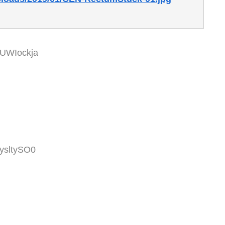
1UWIockja
3ysltySO0