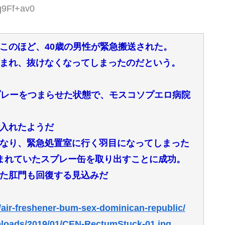
q9Ff+av0
このほど、40歳の男性が緊急搬送された。
まれ、抜けなくなってしまったのだという。
プレーをつまらせた状態で、モスコソプエロ病院
入れたようだ
なり、緊急処置室に行く羽目になってしまった
まれていたスプレー缶を取り出すことに成功。
た肛門も回復する見込みだ
air-freshener-bum-sex-dominican-republic/
ploads/2019/01/CEN-RectumStuck-01.jpg