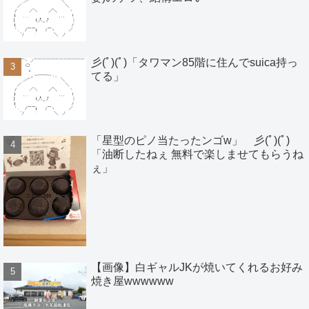
彡(ﾟ)(ﾟ)「タワマン85階に住んでsuica持っ
てる」
「星型のピノ当たったンゴw」 彡(ﾟ)(ﾟ)
「油断したねぇ 無料で楽しませてもらうね
ぇ」
【画像】白ギャルJKが焼いてくれるお好み
焼き屋wwwwww