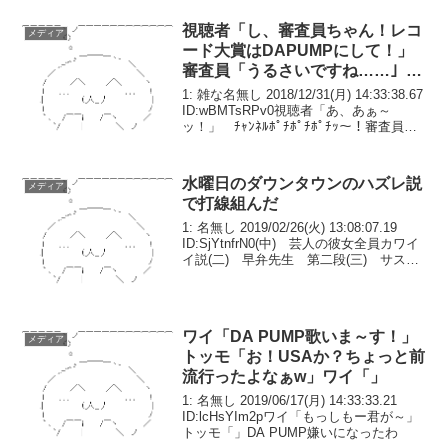
曲折の末に結婚。↓しかしホテルが外資の
会社に吸収され...
視聴者「し、審査員ちゃん！レコ
メディア
ード大賞はDAPUMPにして！」
審査員「うるさいですね……」ｼﾝ
ｸﾛﾆｼﾃｨ
1: 雑な名無し 2018/12/31(月) 14:33:38.67
ID:wBMTsRPv0視聴者「あ、あぁ～
ッ！」 ﾁｬﾝﾈﾙﾎﾟﾁﾎﾟﾁﾎﾟﾁｯ～！審査員
「はい、今年のレコード大賞は終わり。
お疲れさまでした」視聴者「うぅ……
あ、ありが...
水曜日のダウンタウンのハズレ説
メディア
で打線組んだ
1: 名無し 2019/02/26(火) 13:08:07.19
ID:SjYtnfrN0(中) 芸人の彼女全員カワイ
イ説(二) 早弁先生 第二段(三) サスケ
の池の水全部抜く(一) 天使と悪魔(右)
雪踏んで青森から東京行ける説(遊) ピ...
ワイ「DA PUMP歌いま～す！」
メディア
トッモ「お！USAか？ちょっと前
流行ったよなぁw」ワイ「」
1: 名無し 2019/06/17(月) 14:33:33.21
ID:lcHsYIm2pワイ「もっしもー君が～」
トッモ「」DA PUMP嫌いになったわ