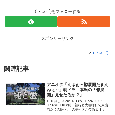
(´・ω・`)をフォローする
スポンサーリンク
(´・ω・`)
関連記事
アニオタ「んほぉ～鬱展開たまん
メディア
ねぇ～」朝ドラ「本当の『鬱展
開』見せたろか？」
1: 名無し 2020/11/26(木) 12:24:05.67
ID:X8olTEhHd純、善行と大喧嘩して家出
同然に大阪へ。↓大手ホテルであるオオサ
キに就職。そこで、愛くんと出会い紆余