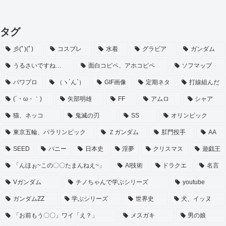
タグ
彡(ﾟ)(ﾟ)
コスプレ
水着
グラビア
ガンダム
うるさいですね…
面白コピペ、アホコピペ
ソフマップ
パワプロ
（ヽ´ん`）
GIF画像
定期ネタ
打線組んだ
(´・ω・｀)
矢部明雄
FF
アムロ
シャア
猫、ネッコ
鬼滅の刃
SS
オリンピック
東京五輪、パラリンピック
Ｚガンダム
肛門投手
AA
SEED
バニー
日本史
淫夢
クリスマス
遊戯王
「んほぉ~この〇〇たまんねえ~」
AI技術
ドラクエ
名言
Vガンダム
チノちゃんで学ぶシリーズ
youtube
ガンダムZZ
学ぶシリーズ
世界史
犬、イッヌ
「お前もう〇〇」ワイ「え？」
メスガキ
男の娘