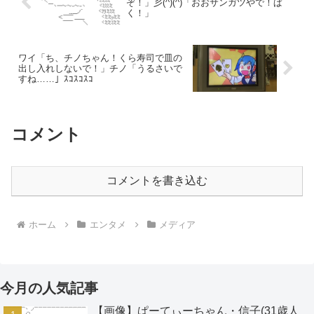
ぞ！」彡(^)(^)「おおサンガツやで！ぱ
く！」
ワイ「ち、チノちゃん！くら寿司で皿の
出し入れしないで！」チノ「うるさいで
すね……」ｽｺｽｺｽｺ
コメント
コメントを書き込む
ホーム
エンタメ
メディア
今月の人気記事
【画像】ぱーてぃーちゃん・信子(31歳人