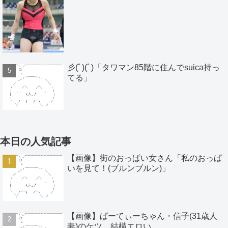
彡(ﾟ)(ﾟ)「タワマン85階に住んでsuica持っ
てる」
本日の人気記事
【画像】街のおっぱい女さん「私のおっぱ
いを見て！(ブルンブルン)」
【画像】ぱーてぃーちゃん・信子(31歳人
妻)のケツ、結構エロい