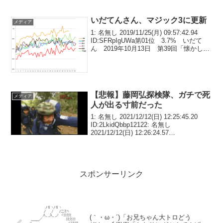
いだてんさん、マジック3に更新
メディア
1: 名無し 2019/11/25(月) 09:57:42.94
ID:SFRpIgUWa第01位 3.7% いだて
ん 2019年10月13日 第39回「懐かしの
満州」第02位 5.0% いだてん 2019年
08月25日 第32回「独裁者」...
【悲報】藤岡弘探検隊、ガチで死
メディア
人が出る寸前だった
1: 名無し 2021/12/12(日) 12:25:45.20
ID:2LkidQbbp12122: 名無し
2021/12/12(日) 12:26:24.57
ID:gdYlFNDF01212こんなん笑うわ3: 名
無し 2021/12/...
スポンサーリンク
(｀・ω・´)「お兄ちゃん大トロどう