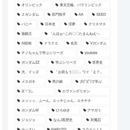
オリンピック
東京五輪、パラリンピック
Ｚガンダム
肛門投手
AA
SEED
バニー
日本史
淫夢
クリスマス
遊戯王
「んほぉ~この〇〇たまんねえ~」
AI技術
ドラクエ
名言
Vガンダム
チノちゃんで学ぶシリーズ
youtube
ガンダムZZ
学ぶシリーズ
世界史
犬、イッヌ
「お前もう〇〇」ワイ「え？」
メスガキ
男の娘
彡(ﾟ)(ﾟ)で学ぶ
J( 'ｰ`)し
エヴァンゲリオン
エッッッ、ふーん、エッチじゃん、エチチチ
ガンダムW
ひろゆき
アマガミ
ジョジョ
なんJ黒歴史
対魔忍
カッスレ
NARUTO
スライムくん