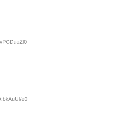
D:vPCDuoZl0
D:bkAuUI/e0