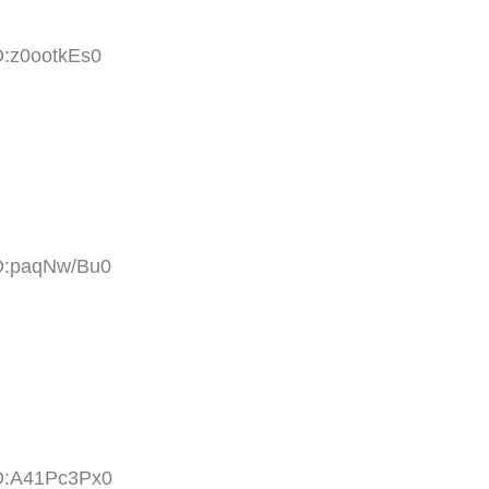
D:z0ootkEs0
ID:paqNw/Bu0
ID:A41Pc3Px0