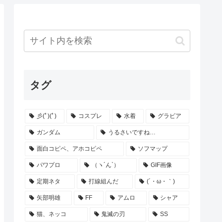
タグ
彡(ﾟ)(ﾟ)
コスプレ
水着
グラビア
ガンダム
うるさいですね…
面白コピペ、アホコピペ
ソフマップ
パワプロ
（ヽ´ん`）
GIF画像
定期ネタ
打線組んだ
(´・ω・｀)
矢部明雄
FF
アムロ
シャア
猫、ネッコ
鬼滅の刃
SS