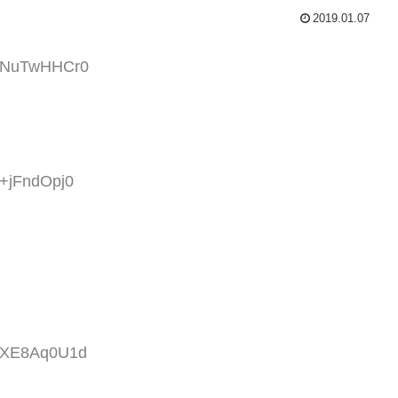
2019.01.07
D:NuTwHHCr0
:+jFndOpj0
D:XE8Aq0U1d