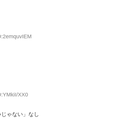
ID:2emquvIEM
D:YMkiI/XX0
いじゃない」なし