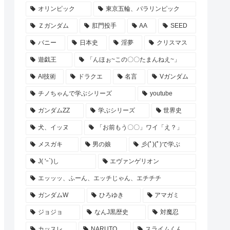
オリンピック
東京五輪、パラリンピック
Ｚガンダム
肛門投手
AA
SEED
バニー
日本史
淫夢
クリスマス
遊戯王
「んほぉ~この〇〇たまんねえ~」
AI技術
ドラクエ
名言
Vガンダム
チノちゃんで学ぶシリーズ
youtube
ガンダムZZ
学ぶシリーズ
世界史
犬、イッヌ
「お前もう〇〇」ワイ「え？」
メスガキ
男の娘
彡(ﾟ)(ﾟ)で学ぶ
J( 'ｰ`)し
エヴァンゲリオン
エッッッ、ふーん、エッチじゃん、エチチチ
ガンダムW
ひろゆき
アマガミ
ジョジョ
なんJ黒歴史
対魔忍
カッスレ
NARUTO
スライムくん