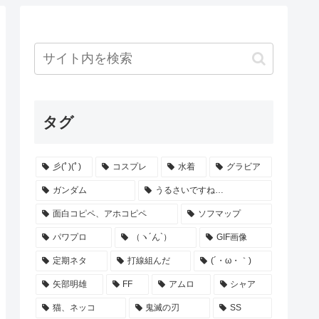
タグ
彡(ﾟ)(ﾟ)
コスプレ
水着
グラビア
ガンダム
うるさいですね…
面白コピペ、アホコピペ
ソフマップ
パワプロ
（ヽ´ん`）
GIF画像
定期ネタ
打線組んだ
(´・ω・｀)
矢部明雄
FF
アムロ
シャア
猫、ネッコ
鬼滅の刃
SS