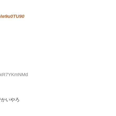
:/w9u0TU90
ID:xR7YKmNMd
でかいやろ