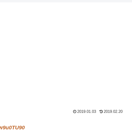
2019.01.03
2019.02.20
/w9u0TU90