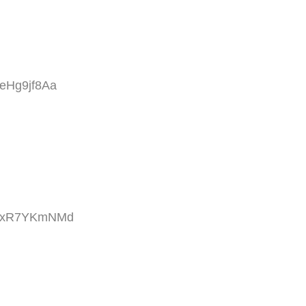
:eHg9jf8Aa
ID:xR7YKmNMd