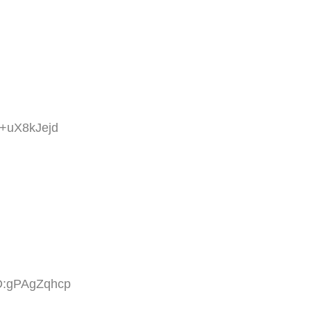
:+uX8kJejd
ID:gPAgZqhcp