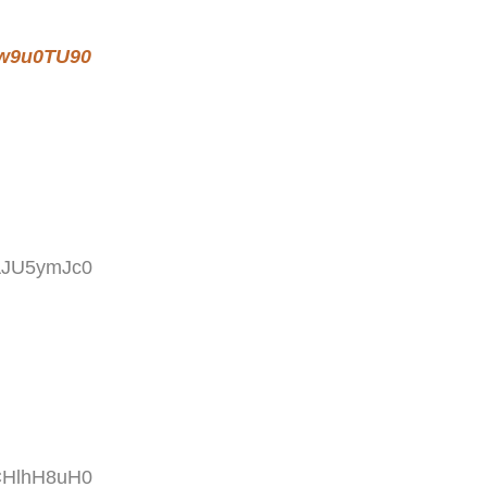
/w9u0TU90
:AJU5ymJc0
:CHlhH8uH0