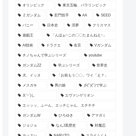
オリンピック
東京五輪、パラリンピック
Ｚガンダム
肛門投手
AA
SEED
バニー
日本史
淫夢
クリスマス
遊戯王
「んほぉ~この〇〇たまんねえ~」
AI技術
ドラクエ
名言
Vガンダム
チノちゃんで学ぶシリーズ
youtube
ガンダムZZ
学ぶシリーズ
世界史
犬、イッヌ
「お前もう〇〇」ワイ「え？」
メスガキ
男の娘
彡(ﾟ)(ﾟ)で学ぶ
J( 'ｰ`)し
エヴァンゲリオン
エッッッ、ふーん、エッチじゃん、エチチチ
ガンダムW
ひろゆき
アマガミ
ジョジョ
なんJ黒歴史
対魔忍
カッスレ
NARUTO
スライムくん