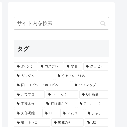
タグ
彡(ﾟ)(ﾟ)
コスプレ
水着
グラビア
ガンダム
うるさいですね…
面白コピペ、アホコピペ
ソフマップ
パワプロ
（ヽ´ん`）
GIF画像
定期ネタ
打線組んだ
(´・ω・｀)
矢部明雄
FF
アムロ
シャア
猫、ネッコ
鬼滅の刃
SS