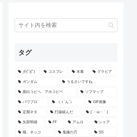
タグ
彡(ﾟ)(ﾟ)
コスプレ
水着
グラビア
ガンダム
うるさいですね…
面白コピペ、アホコピペ
ソフマップ
パワプロ
（ヽ´ん`）
GIF画像
定期ネタ
打線組んだ
(´・ω・｀)
矢部明雄
FF
アムロ
シャア
猫、ネッコ
鬼滅の刃
SS