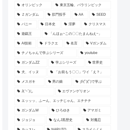
オリンピック
東京五輪、パラリンピック
Ｚガンダム
肛門投手
AA
SEED
バニー
日本史
淫夢
クリスマス
遊戯王
「んほぉ~この〇〇たまんねえ~」
AI技術
ドラクエ
名言
Vガンダム
チノちゃんで学ぶシリーズ
youtube
ガンダムZZ
学ぶシリーズ
世界史
犬、イッヌ
「お前もう〇〇」ワイ「え？」
メスガキ
男の娘
彡(ﾟ)(ﾟ)で学ぶ
J( 'ｰ`)し
エヴァンゲリオン
エッッッ、ふーん、エッチじゃん、エチチチ
ガンダムW
ひろゆき
アマガミ
ジョジョ
なんJ黒歴史
対魔忍
カッスレ
NARUTO
スライムくん