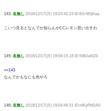
143:
名無し
2018/12/17(月) 19:03:42.23 ID:63+M3jhaa
こいつ見るとなんでか知らんがCCレモン思い出すわ
145:
名無し
2018/12/17(月) 19:04:15.18 ID:5l8Oul0Z0
>>143
なんでかもなにも色やろ
146:
名無し
2018/12/17(月) 19:04:48.51 ID:n/KyPbDA0