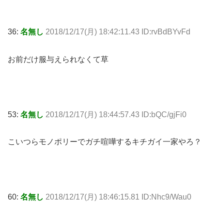
36:
名無し
2018/12/17(月) 18:42:11.43 ID:rvBdBYvFd
お前だけ服与えられなくて草
53:
名無し
2018/12/17(月) 18:44:57.43 ID:bQC/gjFi0
こいつらモノポリーでガチ喧嘩するキチガイ一家やろ？
60:
名無し
2018/12/17(月) 18:46:15.81 ID:Nhc9/Wau0