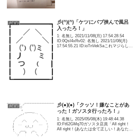
彡(^)(^)「ケツにバブ挟んで風呂
彡(ﾟ)(ﾟ)
入ったろ！」
1: 名無し 2021/11/08(月) 17:54:28.54
ID:0QsI4xRv02: 名無し 2021/11/08(月)
17:54:55.21 ID:ioTnVekSaこれマジらしい
な3: 名無し 2021/11/08(月) 1...
彡(●)(●)「クッソ！嫌なことがあ
彡(ﾟ)(ﾟ)
った！ガソスタ行ったろ！」
1: 名無し 2025/05/08(木) 19:48:44.38
ID:Ft62GMq70ガソスタ店員「All right！
All right！(あなたは全て正しい！あなたは
全て正しい！)」彡(^)(^)2: 名無し
2025/05/08(...