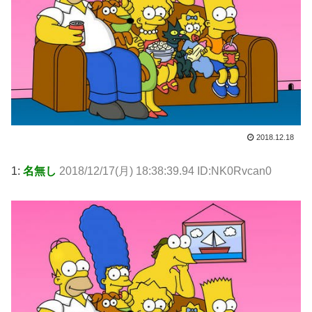
2018.12.18
1:
名無し
2018/12/17(月) 18:38:39.94 ID:NK0Rvcan0