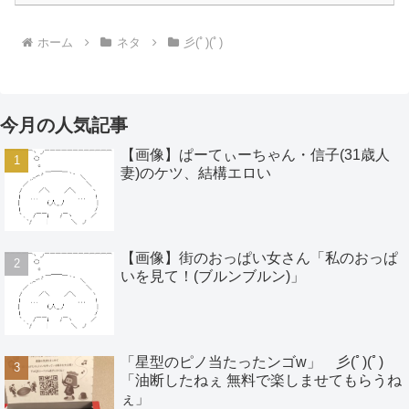
ホーム
ネタ
彡(ﾟ)(ﾟ)
今月の人気記事
【画像】ぱーてぃーちゃん・信子(31歳人
妻)のケツ、結構エロい
【画像】街のおっぱい女さん「私のおっぱ
いを見て！(ブルンブルン)」
「星型のピノ当たったンゴw」 彡(ﾟ)(ﾟ)
「油断したねぇ 無料で楽しませてもらうね
ぇ」