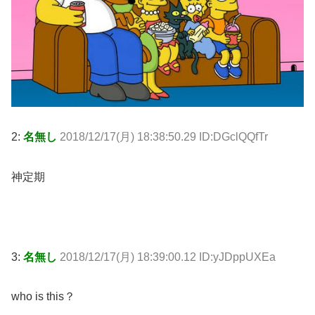
2:
名無し
2018/12/17(月) 18:38:50.29 ID:DGclQQfTr
神定期
3:
名無し
2018/12/17(月) 18:39:00.12 ID:yJDppUXEa
who is this？