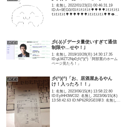
1: 名無し 2022/01/23(日) 00:46:31.19
ID:A+9EG0//0ｽﾓｽﾓｽﾓｽﾓ🌳🌳🌳🌳ｽﾓｽﾓｽﾓｽ
ﾓｽﾓｽﾓｽﾓ🌳🌳🌳🌳🌳🌳ｽﾓｽﾓｽｽﾓｽ🌳🌳👁🌳
🌳👁🌳🌳ｽﾓｽﾓｽ🌳🌳🌳🌳🌳🌳🌳🌳ｽﾓｽﾓｽ🌳
🌳🌳🌳🌳🌳🌳🌳ｽ...
彡(-)(-)｢データ量使いすぎて通信
彡(ﾟ)(ﾟ)
制限や…せや！｣
1: 名無し 2019/10/28(月) 14:30:17.35
ID:gLMZT2Np0彡(^)(^)「阿部寛のホーム
ページ見たろ！」
彡(^)(^)「お、居酒屋あるやん
彡(ﾟ)(ﾟ)
け！入ったろ！！」
1: 名無し 2023/06/15(木) 13:58:22.80
ID:EylHH3WC02: 名無し 2023/06/15(木)
13:58:42.63 ID:NP62R2GE0草3: 名無し
2023/06/15(木) 13:59:13...