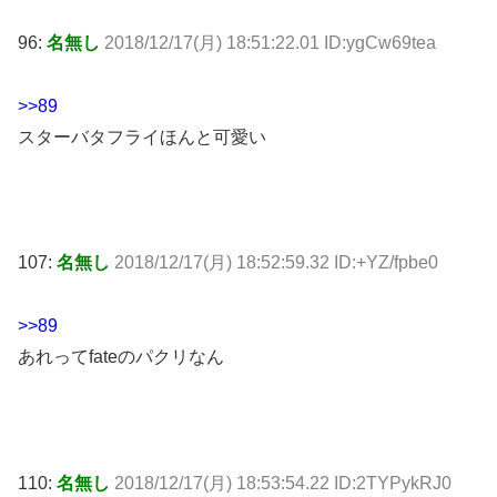
96:
名無し
2018/12/17(月) 18:51:22.01 ID:ygCw69tea
>>89
スターバタフライほんと可愛い
107:
名無し
2018/12/17(月) 18:52:59.32 ID:+YZ/fpbe0
>>89
あれってfateのパクリなん
110:
名無し
2018/12/17(月) 18:53:54.22 ID:2TYPykRJ0