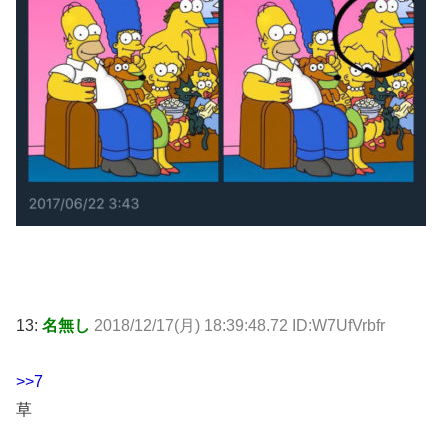
13:
名無し
2018/12/17(月) 18:39:48.72 ID:W7UfVrbfr
>>7
草