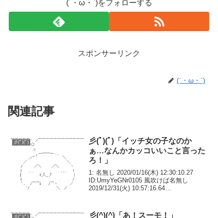
(´・ω・`)をフォローする
スポンサーリンク
(´・ω・`)
関連記事
彡(ﾟ)(ﾟ)「イッチ女の子なのか
彡(ﾟ)(ﾟ)
ぁ…なんかカッコいいこと言った
ろ！」
1: 名無し 2020/01/16(木) 12:30:10.27
ID:UmyYeGNr0105 風吹けば名無し
2019/12/31(火) 10:57:16.64
ID:EgUUofaV0ま、頑張れよ。ちゅっ応援
してるから
彡(^)(^)「あ！スーモ！」
彡(ﾟ)(ﾟ)