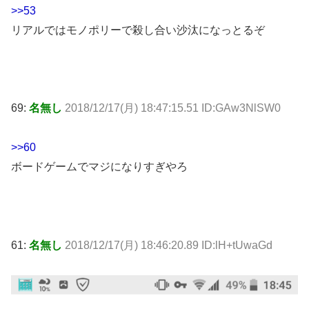
>>53
リアルではモノポリーで殺し合い沙汰になっとるぞ
69:
名無し
2018/12/17(月) 18:47:15.51 ID:GAw3NlSW0
>>60
ボードゲームでマジになりすぎやろ
61:
名無し
2018/12/17(月) 18:46:20.89 ID:lH+tUwaGd