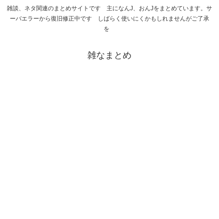
雑談、ネタ関連のまとめサイトです 主になんJ、おんJをまとめています。サ
ーバエラーから復旧修正中です しばらく使いにくかもしれませんがご了承
を
雑なまとめ