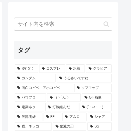
タグ
彡(ﾟ)(ﾟ)
コスプレ
水着
グラビア
ガンダム
うるさいですね…
面白コピペ、アホコピペ
ソフマップ
パワプロ
（ヽ´ん`）
GIF画像
定期ネタ
打線組んだ
(´・ω・｀)
矢部明雄
FF
アムロ
シャア
猫、ネッコ
鬼滅の刃
SS