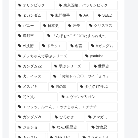
オリンピック
東京五輪、パラリンピック
Ｚガンダム
肛門投手
AA
SEED
バニー
日本史
淫夢
クリスマス
遊戯王
「んほぉ~この〇〇たまんねえ~」
AI技術
ドラクエ
名言
Vガンダム
チノちゃんで学ぶシリーズ
youtube
ガンダムZZ
学ぶシリーズ
世界史
犬、イッヌ
「お前もう〇〇」ワイ「え？」
メスガキ
男の娘
彡(ﾟ)(ﾟ)で学ぶ
J( 'ｰ`)し
エヴァンゲリオン
エッッッ、ふーん、エッチじゃん、エチチチ
ガンダムW
ひろゆき
アマガミ
ジョジョ
なんJ黒歴史
対魔忍
カッスレ
NARUTO
スライムくん