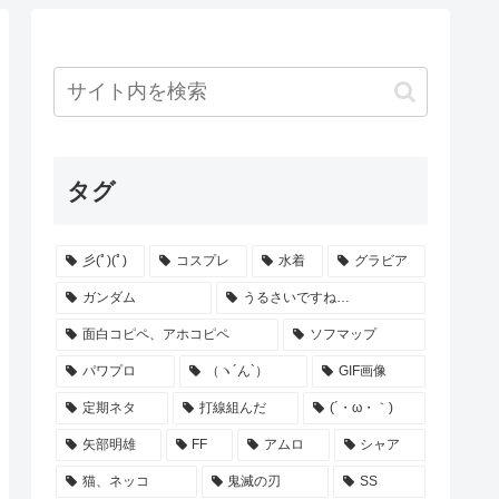
タグ
彡(ﾟ)(ﾟ)
コスプレ
水着
グラビア
ガンダム
うるさいですね…
面白コピペ、アホコピペ
ソフマップ
パワプロ
（ヽ´ん`）
GIF画像
定期ネタ
打線組んだ
(´・ω・｀)
矢部明雄
FF
アムロ
シャア
猫、ネッコ
鬼滅の刃
SS