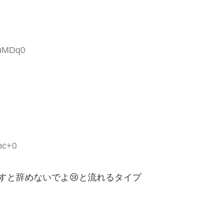
KuMDq0
hc+0
すと辞めないでよ😢と流れるタイプ