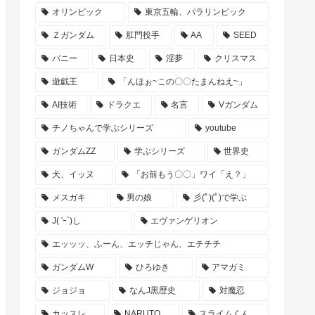
オリンピック
東京五輪、パラリンピック
Ｚガンダム
肛門投手
AA
SEED
バニー
日本史
淫夢
クリスマス
遊戯王
「んほぉ~この〇〇たまんねえ~」
AI技術
ドラクエ
名言
Vガンダム
チノちゃんで学ぶシリーズ
youtube
ガンダムZZ
学ぶシリーズ
世界史
犬、イッヌ
「お前もう〇〇」ワイ「え？」
メスガキ
男の娘
彡(ﾟ)(ﾟ)で学ぶ
J( 'ｰ`)し
エヴァンゲリオン
エッッッ、ふーん、エッチじゃん、エチチチ
ガンダムW
ひろゆき
アマガミ
ジョジョ
なんJ黒歴史
対魔忍
カッスレ
NARUTO
スライムくん