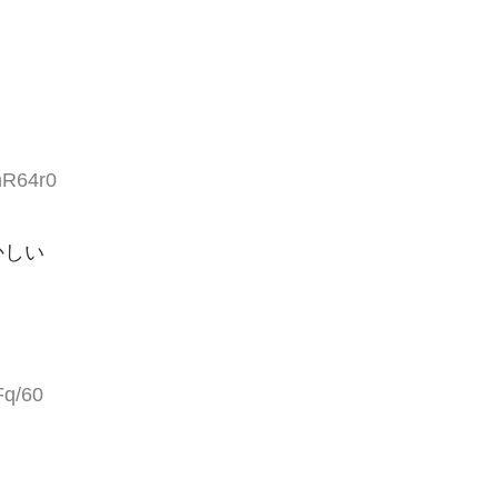
hR64r0
かしい
Fq/60