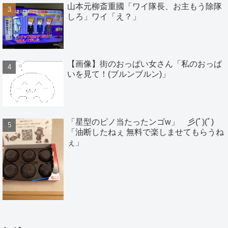
山本元柳斎重國「ワイ隊長、お主もう除隊
しろ」ワイ「え？」
【画像】街のおっぱい女さん「私のおっぱ
いを見て！(ブルンブルン)」
「星型のピノ当たったンゴw」 彡(ﾟ)(ﾟ)
「油断したねぇ 無料で楽しませてもらうね
ぇ」