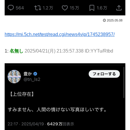
2025.05.08
https://mi.5ch.net/test/read.cgi/news4vip/1745238957/
1:
名無し
2025/04/21(月) 21:35:57.338 ID:YYTu/Rtbd