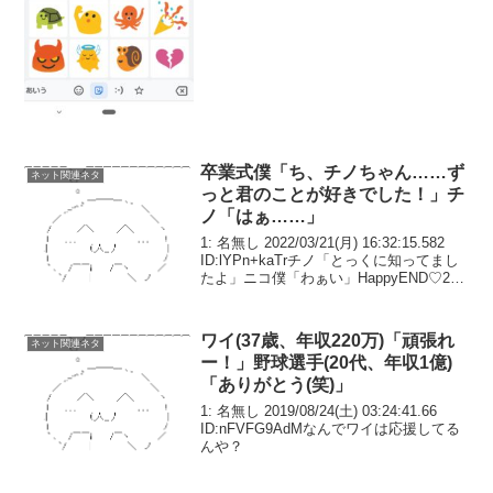
卒業式僕「ち、チノちゃん……ず
ネット関連ネタ
っと君のことが好きでした！」チ
ノ「はぁ……」
1: 名無し 2022/03/21(月) 16:32:15.582
ID:lYPn+kaTrチノ「とっくに知ってまし
たよ」ニコ僕「わぁい」HappyEND♡2:
名無し 2022/03/21(月) 16:32:43.651
ID:zRsrv...
ワイ(37歳、年収220万)「頑張れ
ネット関連ネタ
ー！」野球選手(20代、年収1億)
「ありがとう(笑)」
1: 名無し 2019/08/24(土) 03:24:41.66
ID:nFVFG9AdMなんでワイは応援してる
んや？