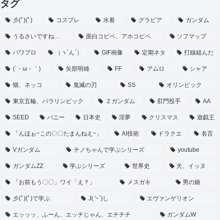
タグ
彡(ﾟ)(ﾟ)
コスプレ
水着
グラビア
ガンダム
うるさいですね…
面白コピペ、アホコピペ
ソフマップ
パワプロ
（ヽ´ん`）
GIF画像
定期ネタ
打線組んだ
(´・ω・｀)
矢部明雄
FF
アムロ
シャア
猫、ネッコ
鬼滅の刃
SS
オリンピック
東京五輪、パラリンピック
Ｚガンダム
肛門投手
AA
SEED
バニー
日本史
淫夢
クリスマス
遊戯王
「んほぉ~この〇〇たまんねえ~」
AI技術
ドラクエ
名言
Vガンダム
チノちゃんで学ぶシリーズ
youtube
ガンダムZZ
学ぶシリーズ
世界史
犬、イッヌ
「お前もう〇〇」ワイ「え？」
メスガキ
男の娘
彡(ﾟ)(ﾟ)で学ぶ
J( 'ｰ`)し
エヴァンゲリオン
エッッッ、ふーん、エッチじゃん、エチチチ
ガンダムW