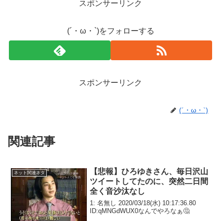
スポンサーリンク
(´・ω・`)をフォローする
スポンサーリンク
(´・ω・`)
関連記事
【悲報】ひろゆきさん、毎日沢山
ネット関連ネタ
ツイートしてたのに、突然二日間
全く音沙汰なし
1: 名無し 2020/03/18(水) 10:17:36.80
ID:qMNGdWUX0なんでやろなぁ🤔