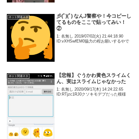
彡(ﾟ)(ﾟ) なんJ警察や！今コピーし
ネット関連ネタ
てるものをここで貼ってみい！
②
1: 名無し 2019/07/02(火) 21:44:18.90
ID:vXHSwfEM0協力の程お願いするやで
【悲報】ぐうかわ黄色スライムく
ネット関連ネタ
ん、実はスライムじゃなかった
1: 名無し 2020/09/17(木) 14:24:22.65
ID:RTjzc1RJ0クソキモデブだった模様