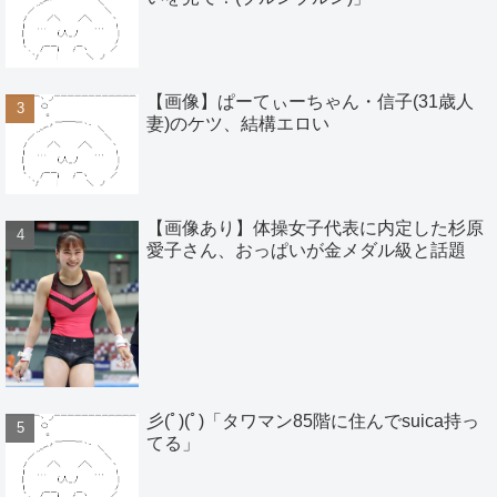
【画像】ぱーてぃーちゃん・信子(31歳人
妻)のケツ、結構エロい
【画像あり】体操女子代表に内定した杉原
愛子さん、おっぱいが金メダル級と話題
彡(ﾟ)(ﾟ)「タワマン85階に住んでsuica持っ
てる」