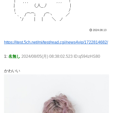
2024.08.13
https://itest.5ch.net/mi/test/read.cgi/news4vip/1722814682/
1:
名無し
2024/08/05(月) 08:38:02.523 ID:q594zHS80
かわいい