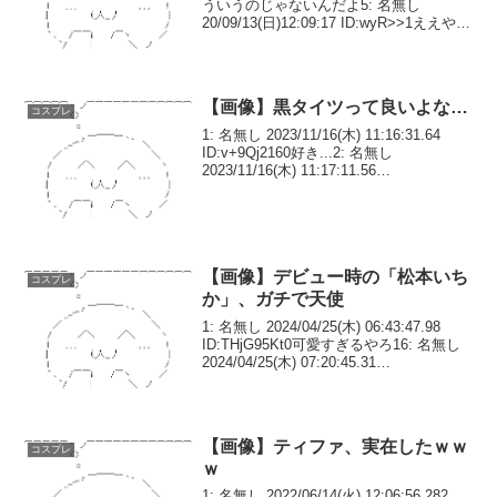
ういうのじゃないんだよ5: 名無し
20/09/13(日)12:09:17 ID:wyR>>1ええやん
6: 名無し 20/09/13(日)12:14:52
ID:xNJ>>...
【画像】黒タイツって良いよな…
コスプレ
1: 名無し 2023/11/16(木) 11:16:31.64
ID:v+9Qj2160好き...2: 名無し
2023/11/16(木) 11:17:11.56
ID:/wSOwx490わかる3: 名無し
2023/11/16(木) 1...
【画像】デビュー時の「松本いち
コスプレ
か」、ガチで天使
1: 名無し 2024/04/25(木) 06:43:47.98
ID:THjG95Kt0可愛すぎるやろ16: 名無し
2024/04/25(木) 07:20:45.31
ID:f3Zu7XPb0>>1ここ有名な公園よね3:
名無し 202...
【画像】ティファ、実在したｗｗ
コスプレ
ｗ
1: 名無し 2022/06/14(火) 12:06:56.282