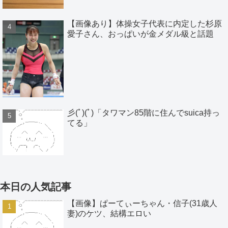
【画像あり】体操女子代表に内定した杉原
愛子さん、おっぱいが金メダル級と話題
彡(ﾟ)(ﾟ)「タワマン85階に住んでsuica持っ
てる」
本日の人気記事
【画像】ぱーてぃーちゃん・信子(31歳人
妻)のケツ、結構エロい