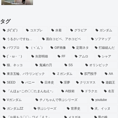
タグ
彡(ﾟ)(ﾟ)
コスプレ
水着
グラビア
ガンダム
うるさいですね…
面白コピペ、アホコピペ
ソフマップ
パワプロ
（ヽ´ん`）
GIF画像
定期ネタ
打線組んだ
(´・ω・｀)
矢部明雄
FF
アムロ
シャア
猫、ネッコ
鬼滅の刃
SS
オリンピック
東京五輪、パラリンピック
Ｚガンダム
肛門投手
AA
SEED
バニー
日本史
淫夢
クリスマス
遊戯王
「んほぉ~この〇〇たまんねえ~」
AI技術
ドラクエ
名言
Vガンダム
チノちゃんで学ぶシリーズ
youtube
ガンダムZZ
学ぶシリーズ
世界史
犬、イッヌ
「お前もう〇〇」ワイ「え？」
メスガキ
男の娘