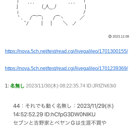
2023.12.08
https://nova.5ch.net/test/read.cgi/livegalileo/1701300155/
https://nova.5ch.net/test/read.cgi/livegalileo/1701239369/
1:
名無し
2023/11/30(木) 08:22:35.74 ID:JRfZN63i0