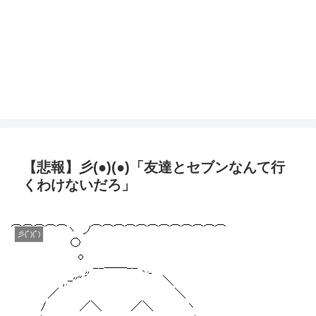
【悲報】彡(●)(●)「友達とセブンなんて行
くわけないだろ」
彡(ﾟ)(ﾟ)