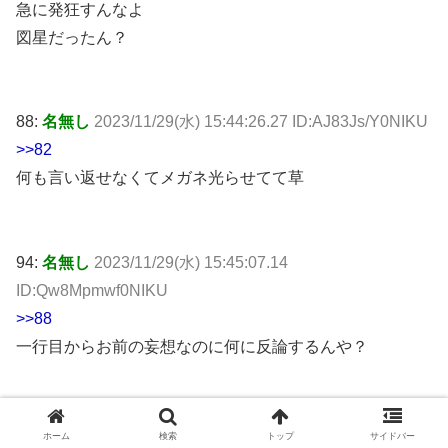
急に発狂すんなよ
図星だったん？
88:
名無し
2023/11/29(水) 15:44:26.27 ID:AJ83Js/Y0NIKU
>>82
何も言い返せなくてメガネ光らせてて草
94:
名無し
2023/11/29(水) 15:45:07.14
ID:Qw8Mpmwf0NIKU
>>88
一行目からお前の妄想なのに何に反論するんや？
101:
名無し
2023/11/29(水) 15:46:12.29
ホーム
検索
トップ
サイドバー