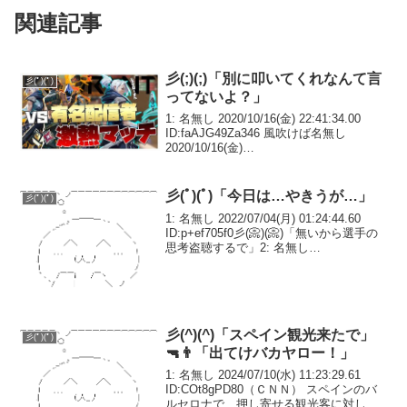
関連記事
彡(;)(;)「別に叩いてくれなんて言
彡(ﾟ)(ﾟ)
ってないよ？」
1: 名無し 2020/10/16(金) 22:41:34.00
ID:faAJG49Za346 風吹けば名無し
2020/10/16(金)
13:00:02.36ID:vaIfxp0R0>> 342別に叩い
てくれなんて言ってないよ？371...
彡(ﾟ)(ﾟ)「今日は…やきうが…」
彡(ﾟ)(ﾟ)
1: 名無し 2022/07/04(月) 01:24:44.60
ID:p+ef705f0彡(📀)(📀)「無いから選手の
思考盗聴するで」2: 名無し
2022/07/04(月) 01:25:00.73
ID:p+ef705f0『噛みたい…噛...
彡(^)(^)「スペイン観光来たで」
彡(ﾟ)(ﾟ)
🔫👨「出てけバカヤロー！」
1: 名無し 2024/07/10(水) 11:23:29.61
ID:COt8gPD80（ＣＮＮ） スペインのバ
ルセロナで、押し寄せる観光客に対して