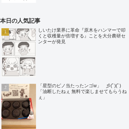
本日の人気記事
しいたけ業界に革命『原木をハンマーで叩
くと収穫量が倍増する』ことを大分農研セ
ンターが発見
「星型のピノ当たったンゴw」 彡(ﾟ)(ﾟ)
「油断したねぇ 無料で楽しませてもらうね
ぇ」