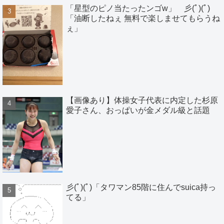
「星型のピノ当たったンゴw」 彡(ﾟ)(ﾟ)
「油断したねぇ 無料で楽しませてもらうね
ぇ」
【画像あり】体操女子代表に内定した杉原
愛子さん、おっぱいが金メダル級と話題
彡(ﾟ)(ﾟ)「タワマン85階に住んでsuica持っ
てる」