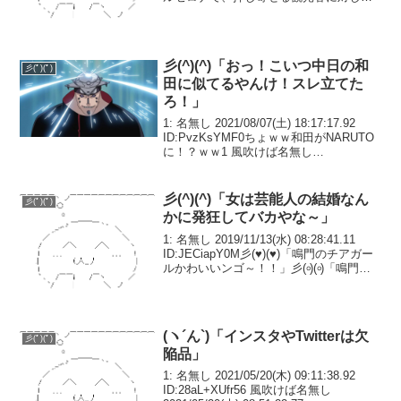
住民が抗議運動を展開し、水鉄砲で水を
浴びせるなどの行動を行った。デモ参加
者は６日、「観光客...
彡(^)(^)「おっ！こいつ中日の和
彡(ﾟ)(ﾟ)
田に似てるやんけ！スレ立てた
ろ！」
1: 名無し 2021/08/07(土) 18:17:17.92
ID:PvzKsYMF0ちょｗｗ和田がNARUTO
に！？ｗｗ1 風吹けば名無し
2010/04/22(木) 19:52:23.39 ID:KuXonN22
敵役ｗｗｗ2 風吹け...
彡(^)(^)「女は芸能人の結婚なん
彡(ﾟ)(ﾟ)
かに発狂してバカやな～」
1: 名無し 2019/11/13(水) 08:28:41.11
ID:JECiapY0M彡(♥)(♥)「鳴門のチアガー
ルかわいいンゴ～！！」彡(৹)(৹)「鳴門の
チアガール超絶ビッチやった……これは
ほんま許せんわ」彡()()「嫉妬やない！...
(ヽ´ん`)「インスタやTwitterは欠
彡(ﾟ)(ﾟ)
陥品」
1: 名無し 2021/05/20(木) 09:11:38.92
ID:28aL+XUfr56 風吹けば名無し