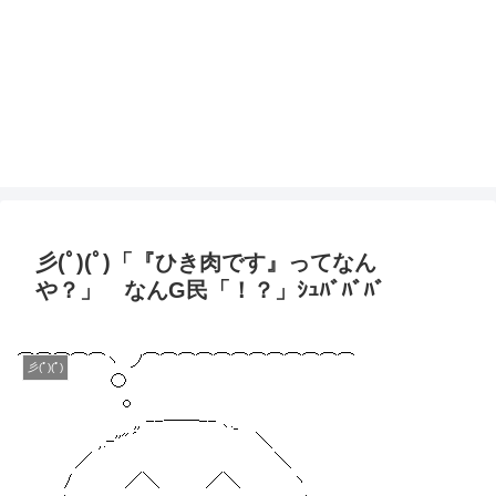
彡(ﾟ)(ﾟ)「『ひき肉です』ってなん
や？」 なんG民「！？」ｼｭﾊﾞﾊﾞﾊﾞ
彡(ﾟ)(ﾟ)