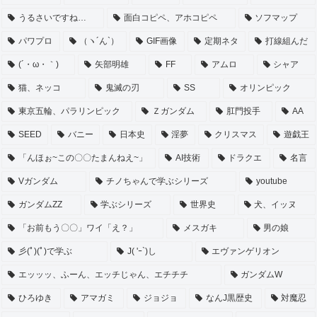
うるさいですね…
面白コピペ、アホコピペ
ソフマップ
パワプロ
（ヽ´ん`）
GIF画像
定期ネタ
打線組んだ
(´・ω・｀)
矢部明雄
FF
アムロ
シャア
猫、ネッコ
鬼滅の刃
SS
オリンピック
東京五輪、パラリンピック
Ｚガンダム
肛門投手
AA
SEED
バニー
日本史
淫夢
クリスマス
遊戯王
「んほぉ~この〇〇たまんねえ~」
AI技術
ドラクエ
名言
Vガンダム
チノちゃんで学ぶシリーズ
youtube
ガンダムZZ
学ぶシリーズ
世界史
犬、イッヌ
「お前もう〇〇」ワイ「え？」
メスガキ
男の娘
彡(ﾟ)(ﾟ)で学ぶ
J( 'ｰ`)し
エヴァンゲリオン
エッッッ、ふーん、エッチじゃん、エチチチ
ガンダムW
ひろゆき
アマガミ
ジョジョ
なんJ黒歴史
対魔忍