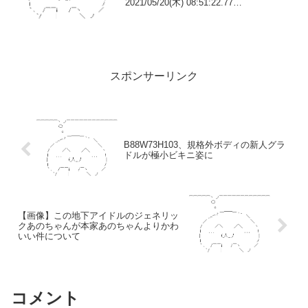
2021/05/20(木) 08:51:22.77
ID:egsSjqgf0.net大学4年間Twitterやって
いたけど情報商...
スポンサーリンク
B88W73H103、規格外ボディの新人グラ
ドルが極小ビキニ姿に
【画像】この地下アイドルのジェネリッ
クあのちゃんが本家あのちゃんよりかわ
いい件について
コメント