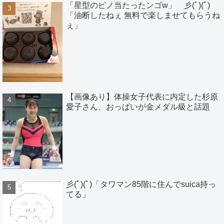
「星型のピノ当たったンゴw」 彡(ﾟ)(ﾟ)
「油断したねぇ 無料で楽しませてもらうね
ぇ」
【画像あり】体操女子代表に内定した杉原
愛子さん、おっぱいが金メダル級と話題
彡(ﾟ)(ﾟ)「タワマン85階に住んでsuica持っ
てる」