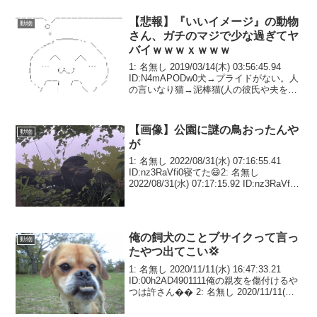
【悲報】『いいイメージ』の動物
動物
さん、ガチのマジで少な過ぎてヤ
バイｗｗｗｘｗｗｗ
1: 名無し 2019/03/14(木) 03:56:45.94
ID:N4mAPODw0犬→プライドがない。人
の言いなり猫→泥棒猫(人の彼氏や夫を奪
い取る女)狐→スネ夫みたいに狡猾で強い
奴の威を借りる奴狸→デブで狡猾なおっ
さんクラゲ→チン...
【画像】公園に謎の鳥おったんや
動物
が
1: 名無し 2022/08/31(水) 07:16:55.41
ID:nz3RaVfi0寝てた😄2: 名無し
2022/08/31(水) 07:17:15.92 ID:nz3RaVfi0
全然動かんかった3: 名無し 2022/08/31(...
俺の飼犬のことブサイクって言っ
動物
たやつ出てこい💢
1: 名無し 2020/11/11(水) 16:47:33.21
ID:00h2AD4901111俺の親友を傷付けるや
つは許さん�� 2: 名無し 2020/11/11(水)
16:48:03.09 ID:wXmr1Bhka1111同じ顔
し...