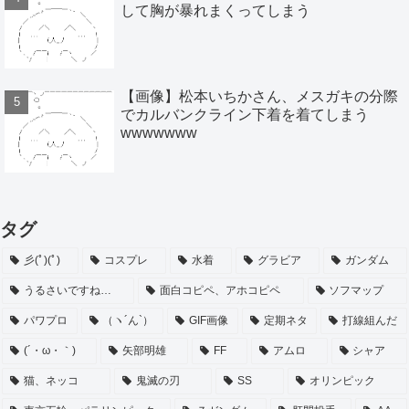
して胸が暴れまくってしまう
【画像】松本いちかさん、メスガキの分際
でカルバンクライン下着を着てしまう
wwwwwww
タグ
彡(ﾟ)(ﾟ)
コスプレ
水着
グラビア
ガンダム
うるさいですね…
面白コピペ、アホコピペ
ソフマップ
パワプロ
（ヽ´ん`）
GIF画像
定期ネタ
打線組んだ
(´・ω・｀)
矢部明雄
FF
アムロ
シャア
猫、ネッコ
鬼滅の刃
SS
オリンピック