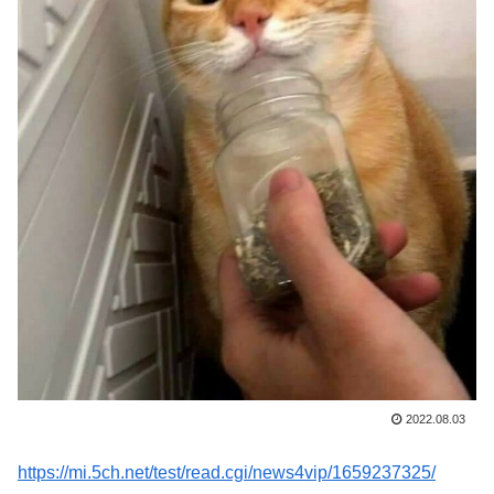
2022.08.03
https://mi.5ch.net/test/read.cgi/news4vip/1659237325/