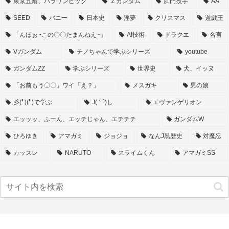
東京五輪、パラリンピック
Ｚガンダム
肛門投手
AA
SEED
バニー
日本史
淫夢
クリスマス
遊戯王
「んほぉ~この〇〇たまんねえ~」
AI技術
ドラクエ
名言
Vガンダム
チノちゃんで学ぶシリーズ
youtube
ガンダムZZ
学ぶシリーズ
世界史
犬、イッヌ
「お前もう〇〇」ワイ「え？」
メスガキ
男の娘
彡(ﾟ)(ﾟ)で学ぶ
J( 'ｰ`)し
エヴァンゲリオン
エッッッ、ふーん、エッチじゃん、エチチチ
ガンダムW
ひろゆき
アマガミ
ジョジョ
なんJ黒歴史
対魔忍
カッスレ
NARUTO
スライムくん
アマガミSS