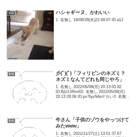
ハシャギーヌ、かわいい
動物
1: 名無し 19/08/28(水)22:49:07 ID:a1J
彡(ﾟ)(ﾟ)「フィリピンのネズミ？
動物
ネズミなんてどれも同じやろ」
1: 名無し 2022/05/09(月) 20:13:03.92
ID:BjUJJRmr02: 名無し 2022/05/09(月)
20:13:28.06 ID:pv7bjxN4aデカい3: 名無し
2022/05/09(月) 20:13:...
牛さん「子供のゾウをやっつけて
動物
みたwww」
1: 名無し 2021/11/27(土) 13:51:37.67