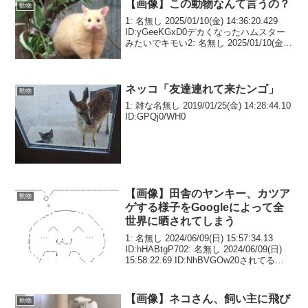
【画像】この動物なんて言うの？
動物
1: 名無し 2025/01/10(金) 14:36:20.429
ID:yGeeKGxD0デカくなったハムスター
みたいでキモい2: 名無し 2025/01/10(金)
14:36:57.023 ID:VVPgHhKY0カピバラ4:
名無し...
ネッコ「友達連れて来たンゴ」
動物
1: 雑な名無し 2019/01/25(金) 14:28:44.10
ID:GPQj0/WH0
【画像】田舎のヤンキー、カツア
動物
ゲする様子をGoogleによって全
世界に晒されてしまう
1: 名無し 2024/06/09(日) 15:57:34.13
ID:hHABtgP702: 名無し 2024/06/09(日)
15:58:22.69 ID:NhBVGOw20されてる定
期3: 名無し 2024/06/09(日) 15:...
【画像】ネコさん、飼い主に飛び
動物