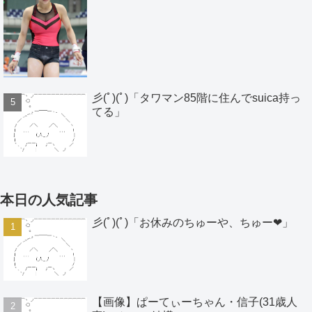
彡(ﾟ)(ﾟ)「タワマン85階に住んでsuica持っ
てる」
本日の人気記事
彡(ﾟ)(ﾟ)「お休みのちゅーや、ちゅー❤」
【画像】ぱーてぃーちゃん・信子(31歳人