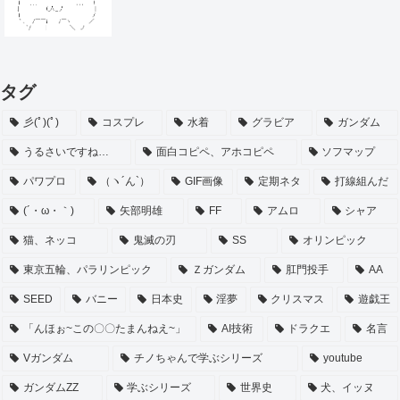
タグ
彡(ﾟ)(ﾟ)
コスプレ
水着
グラビア
ガンダム
うるさいですね…
面白コピペ、アホコピペ
ソフマップ
パワプロ
（ヽ´ん`）
GIF画像
定期ネタ
打線組んだ
(´・ω・｀)
矢部明雄
FF
アムロ
シャア
猫、ネッコ
鬼滅の刃
SS
オリンピック
東京五輪、パラリンピック
Ｚガンダム
肛門投手
AA
SEED
バニー
日本史
淫夢
クリスマス
遊戯王
「んほぉ~この〇〇たまんねえ~」
AI技術
ドラクエ
名言
Vガンダム
チノちゃんで学ぶシリーズ
youtube
ガンダムZZ
学ぶシリーズ
世界史
犬、イッヌ