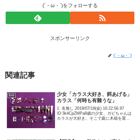
(´・ω・`)をフォローする
スポンサーリンク
(´・ω・`)
関連記事
少女「カラス大好き、餌あげる」
動物
カラス「何時も有難うな」
1: 名無し 2019/07/19(金) 10:22:56.97
ID:3k4CpZMPa8歳の少女、ガビちゃんは
カラスが大好き。そこで庭に木箱を置
き、ナッツやドッグフード、残ったおか
ずなどを入れ、カラスに食べて貰うよう
にした。カラスも木箱...