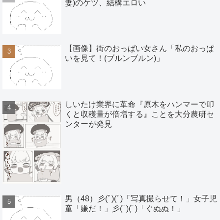
妻)のケツ、結構エロい
【画像】街のおっぱい女さん「私のおっぱ
いを見て！(ブルンブルン)」
しいたけ業界に革命『原木をハンマーで叩
くと収穫量が倍増する』ことを大分農研セ
ンターが発見
男（48）彡(ﾟ)(ﾟ)「写真撮らせて！」女子児
童「嫌だ！」彡(ﾟ)(ﾟ)「ぐぬぬ！」