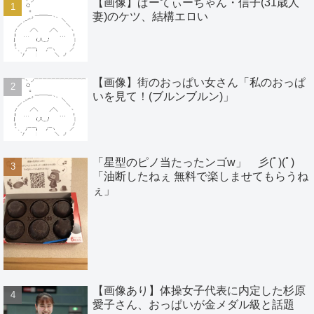
【画像】ぱーてぃーちゃん・信子(31歳人
妻)のケツ、結構エロい
【画像】街のおっぱい女さん「私のおっぱ
いを見て！(ブルンブルン)」
「星型のピノ当たったンゴw」 彡(ﾟ)(ﾟ)
「油断したねぇ 無料で楽しませてもらうね
ぇ」
【画像あり】体操女子代表に内定した杉原
愛子さん、おっぱいが金メダル級と話題