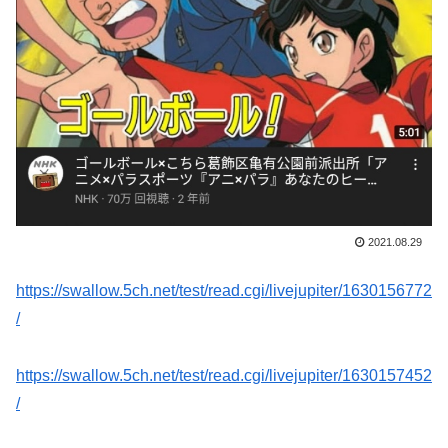
2021.08.29
https://swallow.5ch.net/test/read.cgi/livejupiter/1630156772
/
https://swallow.5ch.net/test/read.cgi/livejupiter/1630157452
/