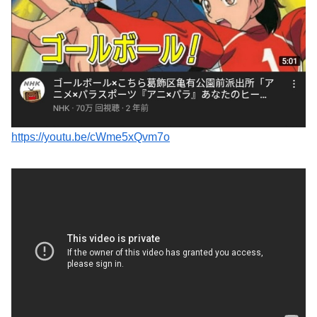
https://youtu.be/cWme5xQvm7o