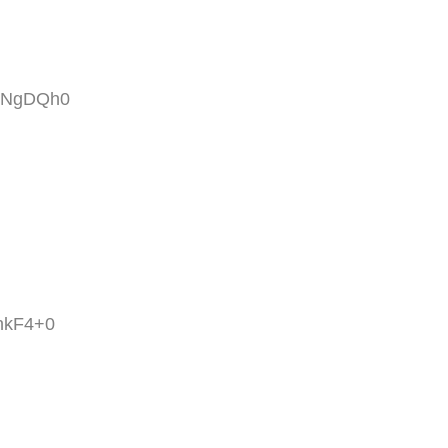
OzNgDQh0
nkF4+0