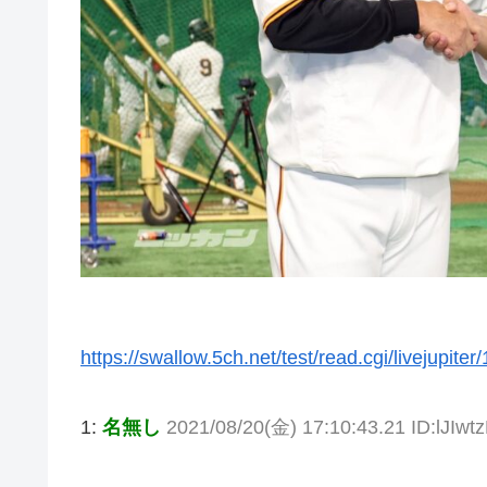
https://swallow.5ch.net/test/read.cgi/livejupite
1:
名無し
2021/08/20(金) 17:10:43.21 ID:lJIwt