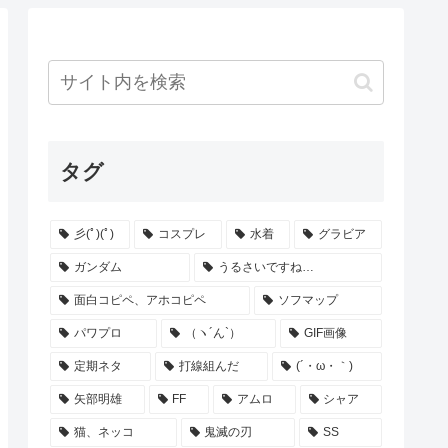
タグ
彡(ﾟ)(ﾟ)
コスプレ
水着
グラビア
ガンダム
うるさいですね…
面白コピペ、アホコピペ
ソフマップ
パワプロ
（ヽ´ん`）
GIF画像
定期ネタ
打線組んだ
(´・ω・｀)
矢部明雄
FF
アムロ
シャア
猫、ネッコ
鬼滅の刃
SS