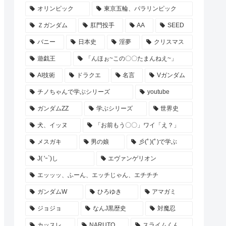
オリンピック
東京五輪、パラリンピック
Ｚガンダム
肛門投手
AA
SEED
バニー
日本史
淫夢
クリスマス
遊戯王
「んほぉ~この〇〇たまんねえ~」
AI技術
ドラクエ
名言
Vガンダム
チノちゃんで学ぶシリーズ
youtube
ガンダムZZ
学ぶシリーズ
世界史
犬、イッヌ
「お前もう〇〇」ワイ「え？」
メスガキ
男の娘
彡(ﾟ)(ﾟ)で学ぶ
J( 'ｰ`)し
エヴァンゲリオン
エッッッ、ふーん、エッチじゃん、エチチチ
ガンダムW
ひろゆき
アマガミ
ジョジョ
なんJ黒歴史
対魔忍
カッスレ
NARUTO
スライムくん