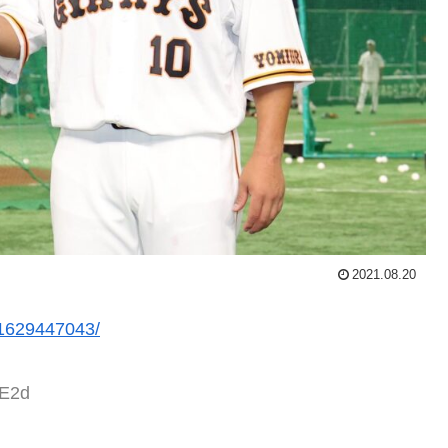
2021.08.20
r/1629447043/
zE2d