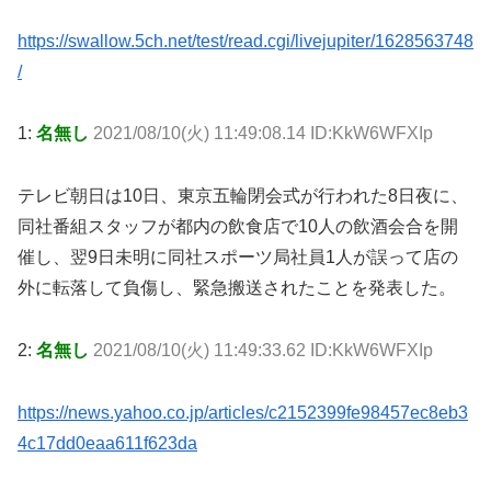
https://swallow.5ch.net/test/read.cgi/livejupiter/1628563748
/
1:
名無し
2021/08/10(火) 11:49:08.14 ID:KkW6WFXIp
テレビ朝日は10日、東京五輪閉会式が行われた8日夜に、
同社番組スタッフが都内の飲食店で10人の飲酒会合を開
催し、翌9日未明に同社スポーツ局社員1人が誤って店の
外に転落して負傷し、緊急搬送されたことを発表した。
2:
名無し
2021/08/10(火) 11:49:33.62 ID:KkW6WFXIp
https://news.yahoo.co.jp/articles/c2152399fe98457ec8eb3
4c17dd0eaa611f623da