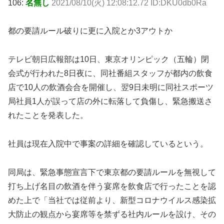
106:
名無し
2021/08/10(火) 12:08:12.72 ID:DKU0db0Ra
都の要請ルール破りに更に入院とか3アウトか
テレビ朝日広報部は10日、東京オリンピック（五輪）閉
会式が行われた8日夜に、同社番組スタッフが都内の飲食
店で10人の飲酒会合を開催し、翌9日未明に同社スポーツ
局社員1人が誤って店の外に転落して負傷し、緊急搬送さ
れたことを発表した。
社員は現在入院中で事案の詳細を確認しているという。
同局は、緊急事態宣言下で東京都の要請ルールを無視して
打ち上げ名目の飲酒を伴う宴席を飲食店で行ったことを認
めた上で「当社では従前より、新型コロナウイルス感染拡
大防止の観点から宴席等を禁ずる社内ルールを設け、その