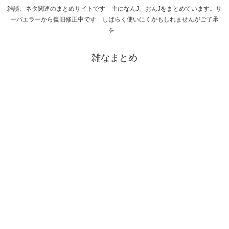
雑談、ネタ関連のまとめサイトです 主になんJ、おんJをまとめています。サ
ーバエラーから復旧修正中です しばらく使いにくかもしれませんがご了承
を
雑なまとめ