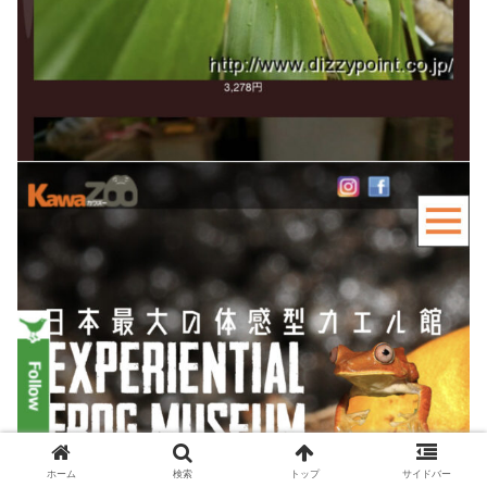
ホーム
検索
トップ
サイドバー