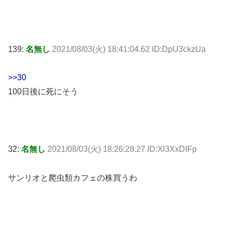
139:
名無し
2021/08/03(火) 18:41:04.62 ID:DpU3ckzUa
>>30
100日後に死にそう
32:
名無し
2021/08/03(火) 18:26:28.27 ID:Xl3XxDIFp
サンリオと爬虫類カフェの株買うわ