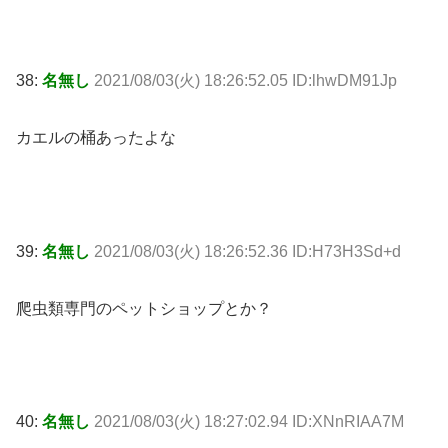
38:
名無し
2021/08/03(火) 18:26:52.05 ID:lhwDM91Jp
カエルの桶あったよな
39:
名無し
2021/08/03(火) 18:26:52.36 ID:H73H3Sd+d
爬虫類専門のペットショップとか？
40:
名無し
2021/08/03(火) 18:27:02.94 ID:XNnRIAA7M