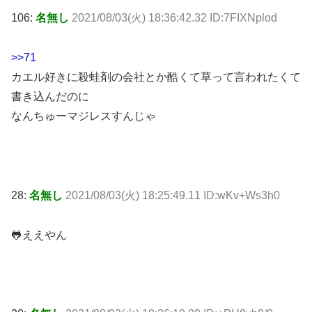
106:
名無し
2021/08/03(火) 18:36:42.32 ID:7FIXNplod
>>71
カエル好きに殺蛙剤の会社とか酷くて草って言われたくて
書き込んだのに
なんちゅーマジレスすんじゃ
28:
名無し
2021/08/03(火) 18:25:49.11 ID:wKv+Ws3h0
🐸ええやん