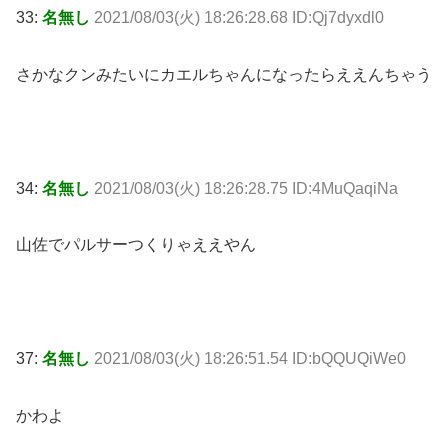
33:
名無し
2021/08/03(火) 18:26:28.68 ID:Qj7dyxdl0
さかなクンみたいにカエルちゃんになったらええんちゃう
34:
名無し
2021/08/03(火) 18:26:28.75 ID:4MuQaqiNa
山佐でパルサーつくりゃええやん
37:
名無し
2021/08/03(火) 18:26:51.54 ID:bQQUQiWe0
かわよ