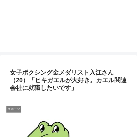
女子ボクシング金メダリスト入江さん
（20）「ヒキガエルが大好き。カエル関連
会社に就職したいです」
スポーツ