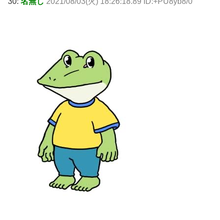
30:
名無し
2021/08/03(火) 18:26:18.89 ID:+PU8yb8/0