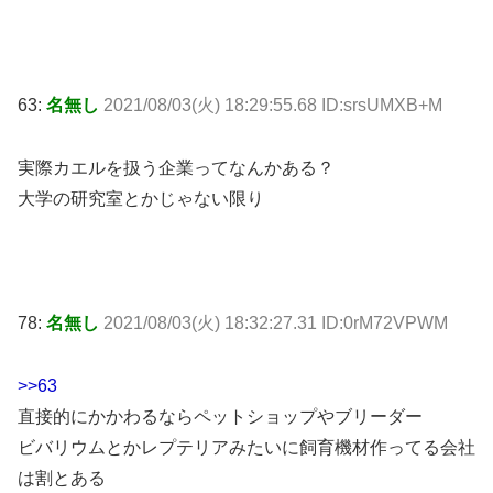
63:
名無し
2021/08/03(火) 18:29:55.68 ID:srsUMXB+M
実際カエルを扱う企業ってなんかある？
大学の研究室とかじゃない限り
78:
名無し
2021/08/03(火) 18:32:27.31 ID:0rM72VPWM
>>63
直接的にかかわるならペットショップやブリーダー
ビバリウムとかレプテリアみたいに飼育機材作ってる会社
は割とある