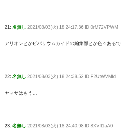
21:
名無し
2021/08/03(火) 18:24:17.36 ID:0rM72VPWM
アリオンとかビバリウムガイドの編集部とか色々あるで
22:
名無し
2021/08/03(火) 18:24:38.52 ID:F2UtWVMld
ヤマサはもう…
23:
名無し
2021/08/03(火) 18:24:40.98 ID:8XVfI1aA0