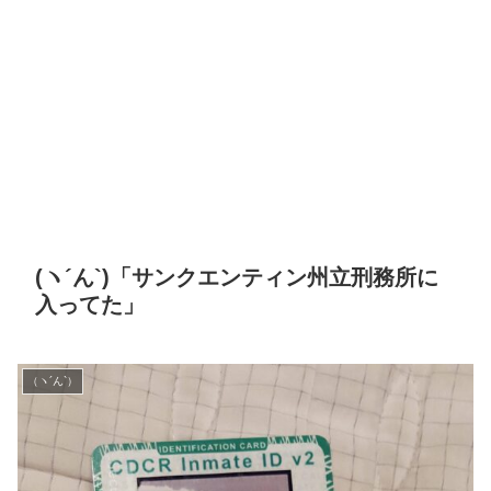
(ヽ´ん`)「サンクエンティン州立刑務所に
入ってた」
（ヽ´ん`）