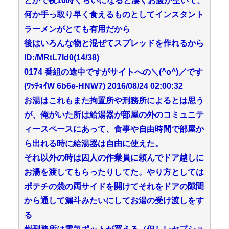
とかで夜10時くらいになると凄くお腹が空いて、
何か手っ取り早く食えるものとしてインスタント
ラーメンがとても有用だから
後はいろんな物と混ぜてスプレッドを作れるから
ID:/MRtL7Id0(14/38)
0174 番組の途中ですがサイトへの＼(^o^)／です
(ﾜｯﾁｮｲW 6b6e-HNW7) 2016/08/24 02:00:32
お湯はこれもまた拘置所や刑務所によるとは思う
が、俺がいた所は給湯器が部屋の外のコミュニテ
ィースペースにあって、食事や自由時間で部屋か
ら出れる時に給湯器は自由に使えた。
それ以外の時は囚人の作業員に頼んでドア越しに
お湯を渡してもらったりしてた。やり方としては
ポテチの袋の両サイドを開けてそれをドアの隙間
から通して漏斗みたいにしてお湯の受け渡しをす
る