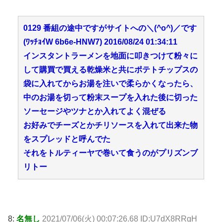
0129 番組の途中ですがサイトへの＼(^o^)／です
(ﾜｯﾁｮｲW 6b6e-HNW7) 2016/08/24 01:34:11
インスタントラーメンを地面に叩きつけて粉々に
して購買で買える乾燥米と共にポテトチップスの
袋に入れてからお湯を注いで柔らかくなったら、
中のお湯を切って粉末スープを入れた後に切った
ソーセージやツナとか入れてよく混ぜる
お好みでチーズとかチリソースを入れて出来た物
をスプレッドと呼んでた
それをトルティーヤで巻いて食うのがプリズンブ
リトー
8:
名無し
2021/07/06(火) 00:07:26.68 ID:U7dX8RRgH