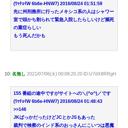
(ﾜｯﾁｮｲW 6b6e-HNW7) 2016/08/24 01:51:59
先に州刑務所に行ったメキシコ系の人はシャワー
室で頭かち割られて緊急入院したらしいけど瀕死
の重症らしい
もう死んだかも
10:
名無し
2021/07/06(火) 00:08:20.20 ID:U7dX8RRgH
155 番組の途中ですがサイトへの＼(^o^)／です
(ﾜｯﾁｮｲW 6b6e-HNW7) 2016/08/24 01:48:43
>>146
JKばっかだったけどJCとかJSもあった
裁判で検察のインド系のおっさんにこいつは悪魔