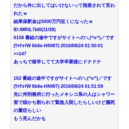
だから外に出してはいけないって指差されて言わ
れたｗ
結果保釈金は5000万円近くになったｗ
ID:/MRtL7Id0(11/38)
0158 番組の途中ですがサイトへの＼(^o^)／です
(ﾜｯﾁｮｲW 6b6e-HNW7) 2016/08/24 01:50:01
>>147
あっちで留学してて大学卒業後にドナドナ
162 番組の途中ですがサイトへの＼(^o^)／です
(ﾜｯﾁｮｲW 6b6e-HNW7) 2016/08/24 01:51:59
先に州刑務所に行ったメキシコ系の人はシャワー
室で頭かち割られて緊急入院したらしいけど瀕死
の重症らしい
もう死んだかも