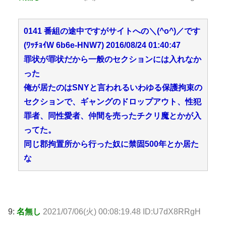
0141 番組の途中ですがサイトへの＼(^o^)／です
(ﾜｯﾁｮｲW 6b6e-HNW7) 2016/08/24 01:40:47
罪状が罪状だから一般のセクションには入れなか
った
俺が居たのはSNYと言われるいわゆる保護拘束の
セクションで、ギャングのドロップアウト、性犯
罪者、同性愛者、仲間を売ったチクリ魔とかが入
ってた。
同じ郡拘置所から行った奴に禁固500年とか居た
な
9:
名無し
2021/07/06(火) 00:08:19.48 ID:U7dX8RRgH