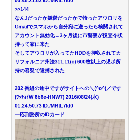
00:46:21.63 ID:/MRtL7Id0
>>144
なんJだったか嫌儲だったかで拾ったアウロリを
Gmailでスマホから自分宛に送ったら検閲されて
アカウント無効化→3ヶ月後に市警察が捜査令状
持って家に来た
そしてアウロリが入ってたHDDを押収されてカ
リフォルニア州法311.11(c) 600枚以上の児ポ所
持の容疑で逮捕された
202 番組の途中ですがサイトへの＼(^o^)／です
(ﾜｯﾁｮｲW 6b6e-HNW7) 2016/08/24(水)
01:24:50.73 ID:/MRtL7Id0
一応刑務所のIDカード