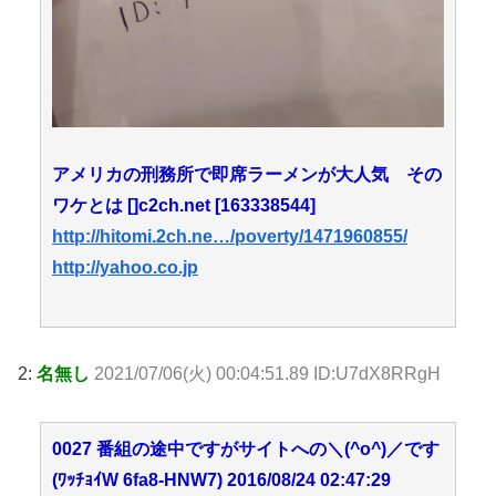
アメリカの刑務所で即席ラーメンが大人気 その
ワケとは []c2ch.net [163338544]
http://hitomi.2ch.ne…/poverty/1471960855/
http://yahoo.co.jp
2:
名無し
2021/07/06(火) 00:04:51.89 ID:U7dX8RRgH
0027 番組の途中ですがサイトへの＼(^o^)／です
(ﾜｯﾁｮｲW 6fa8-HNW7) 2016/08/24 02:47:29