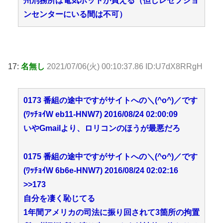
州刑務所は電気ポットが買える（但しレセプショ
ンセンターにいる間は不可）
17:
名無し
2021/07/06(火) 00:10:37.86 ID:U7dX8RRgH
0173 番組の途中ですがサイトへの＼(^o^)／です
(ﾜｯﾁｮｲW eb11-HNW7) 2016/08/24 02:00:09
いやGmailより、ロリコンのほうが最悪だろ
0175 番組の途中ですがサイトへの＼(^o^)／です
(ﾜｯﾁｮｲW 6b6e-HNW7) 2016/08/24 02:02:16
>>173
自分を凄く恥じてる
1年間アメリカの司法に振り回されて3箇所の拘置