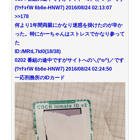
(ﾜｯﾁｮｲW 6b6e-HNW7) 2016/08/24 02:13:07
>>178
何より1年間両親にかなり迷惑を掛けたのが辛か
った。特にかーちゃんはストレスでかなり参って
た
ID:/MRtL7Id0(18/38)
0202 番組の途中ですがサイトへの＼(^o^)／です
(ﾜｯﾁｮｲW 6b6e-HNW7) 2016/08/24 02:24:50
一応刑務所のIDカード