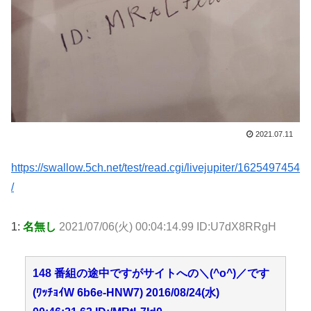
2021.07.11
https://swallow.5ch.net/test/read.cgi/livejupiter/1625497454
/
1:
名無し
2021/07/06(火) 00:04:14.99 ID:U7dX8RRgH
148 番組の途中ですがサイトへの＼(^o^)／です
(ﾜｯﾁｮｲW 6b6e-HNW7) 2016/08/24(水)