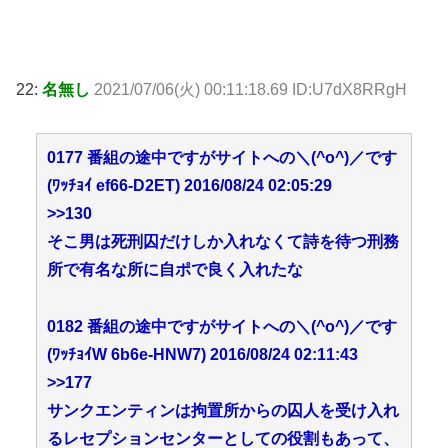
22:
名無し
2021/07/06(火) 00:11:18.69 ID:U7dX8RRgH
0177 番組の途中ですがサイトへの＼(^o^)／です
(ﾜｯﾁｮｲ ef66-D2ET) 2016/08/24 02:05:29
>>130
そこ男は死刑囚だけしか入れなくて詩を待つ刑務
所で有名な所に自ポで良く入れたな
0182 番組の途中ですがサイトへの＼(^o^)／です
(ﾜｯﾁｮｲW 6b6e-HNW7) 2016/08/24 02:11:43
>>177
サンクエンティンは拘置所からの囚人を受け入れ
るレセプションセンターとしての役割もあって、