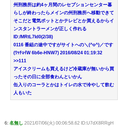
州刑務所は約4ヶ月間のレセプションセンター暮
らしが終わったらメインの州刑務所へ移動できて
そこだと電気ポットとかテレビとか買えるからイ
ンスタントラーメンが正しく作れる
ID:/MRtL7Id0(2/38)
0116 番組の途中ですがサイトへの＼(^o^)／です
(ﾜｯﾁｮｲW 6b6e-HNW7) 2016/08/24 01:19:32
>>111
アイスクリームも買えるけど冷蔵庫が無いから買
ったその日に全部食わんといかん
缶入りのコーラとかはトイレの水で冷やして飲む
人もいた
6:
名無し
2021/07/06(火) 00:06:58.62 ID:U7dX8RRgH