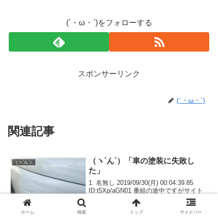
(´・ω・`)をフォローする
スポンサーリンク
(´・ω・`)
関連記事
（ヽ´ん`）「車の塗装に失敗し
（ヽ´ん`）
た」
1: 名無し 2019/09/30(月) 00:04:39.85
ID:t5Xp/aGN01 番組の途中ですがサイト
への＼(^o^)／です (ﾜｯﾁｮｲWW 1f85-
WOvu) 2018/06/24(日) 08:19:12.32 ID:o...
ホーム
検索
トップ
サイドバー