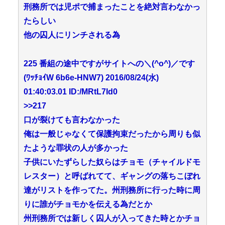
刑務所では児ポで捕まったことを絶対言わなかっ
たらしい
他の囚人にリンチされる為
225 番組の途中ですがサイトへの＼(^o^)／です
(ﾜｯﾁｮｲW 6b6e-HNW7) 2016/08/24(水)
01:40:03.01 ID:/MRtL7Id0
>>217
口が裂けても言わなかった
俺は一般じゃなくて保護拘束だったから周りも似
たような罪状の人が多かった
子供にいたずらした奴らはチョモ（チャイルドモ
レスター）と呼ばれてて、ギャングの落ちこぼれ
達がリストを作ってた。州刑務所に行った時に周
りに誰がチョモかを伝える為だとか
州刑務所では新しく囚人が入ってきた時とかチョ