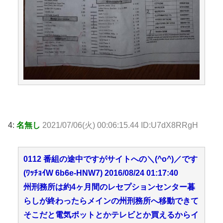
4:
名無し
2021/07/06(火) 00:06:15.44 ID:U7dX8RRgH
0112 番組の途中ですがサイトへの＼(^o^)／です
(ﾜｯﾁｮｲW 6b6e-HNW7) 2016/08/24 01:17:40
州刑務所は約4ヶ月間のレセプションセンター暮
らしが終わったらメインの州刑務所へ移動できて
そこだと電気ポットとかテレビとか買えるからイ