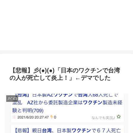
【悲報】彡(●)(●)「日本のワクチンで台湾
の人が死亡して炎上！」←デマでした
彡(ﾟ)(ﾟ)