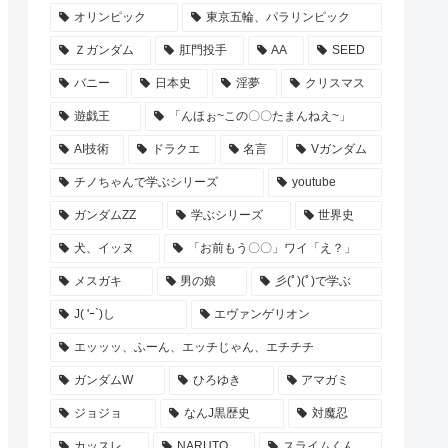
オリンピック
東京五輪、パラリンピック
Ｚガンダム
肛門投手
AA
SEED
バニー
日本史
淫夢
クリスマス
遊戯王
「んほぉ~この〇〇たまんねえ~」
AI技術
ドラクエ
名言
Vガンダム
チノちゃんで学ぶシリーズ
youtube
ガンダムZZ
学ぶシリーズ
世界史
犬、イッヌ
「お前もう〇〇」ワイ「え？」
メスガキ
男の娘
彡(ﾟ)(ﾟ)で学ぶ
J( 'ｰ`)し
エヴァンゲリオン
エッッッ、ふーん、エッチじゃん、エチチチ
ガンダムW
ひろゆき
アマガミ
ジョジョ
なんJ黒歴史
対魔忍
カッスレ
NARUTO
スライムくん