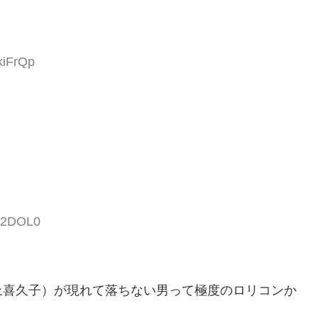
kiFrQp
wi2DOL0
上喜久子）が現れて落ちない男って極度のロリコンか