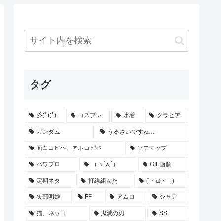
タグ
彡(ﾟ)(ﾟ)
コスプレ
水着
グラビア
ガンダム
うるさいですね…
面白コピペ、アホコピペ
ソフマップ
パワプロ
（ヽ´ん`）
GIF画像
定期ネタ
打線組んだ
(´・ω・｀)
矢部明雄
FF
アムロ
シャア
猫、ネッコ
鬼滅の刃
SS