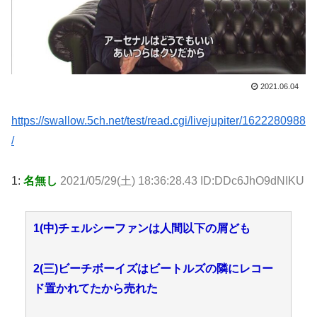
2021.06.04
https://swallow.5ch.net/test/read.cgi/livejupiter/1622280988
/
1:
名無し
2021/05/29(土) 18:36:28.43 ID:DDc6JhO9dNIKU
1(中)チェルシーファンは人間以下の屑ども
2(三)ビーチボーイズはビートルズの隣にレコー
ド置かれてたから売れた