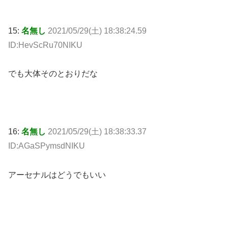
15:
名無し
2021/05/29(土) 18:38:24.59
ID:HevScRu70NIKU
でも大体そのとおりだな
16:
名無し
2021/05/29(土) 18:38:33.37
ID:AGaSPymsdNIKU
アーセナルはどうでもいい