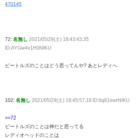
470145
72:
名無し
2021/05/29(土) 18:43:43.35
ID:AYGw4v1H0NIKU
ビートルズのことはどう思ってんや? あとレディへ
102:
名無し
2021/05/29(土) 18:45:57.18 ID:llq81irwrNIKU
>>72
ビートルズのことは神だと思ってる
レディオヘッドのことは