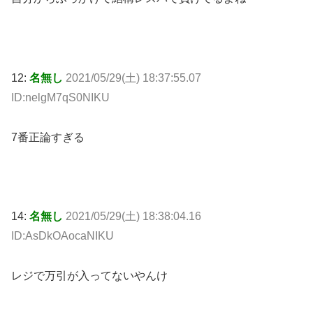
12:
名無し
2021/05/29(土) 18:37:55.07
ID:nelgM7qS0NIKU
7番正論すぎる
14:
名無し
2021/05/29(土) 18:38:04.16
ID:AsDkOAocaNIKU
レジで万引が入ってないやんけ