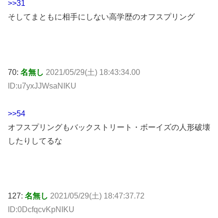
>>31
そしてまともに相手にしない高学歴のオフスプリング
70:
名無し
2021/05/29(土) 18:43:34.00
ID:u7yxJJWsaNIKU
>>54
オフスプリングもバックストリート・ボーイズの人形破壊
したりしてるな
127:
名無し
2021/05/29(土) 18:47:37.72
ID:0DcfqcvKpNIKU