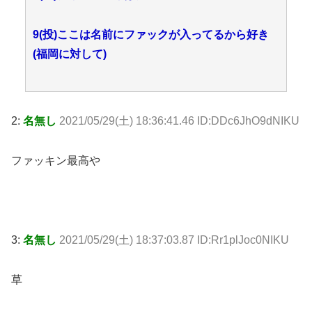
9(投)ここは名前にファックが入ってるから好き
(福岡に対して)
2:
名無し
2021/05/29(土) 18:36:41.46 ID:DDc6JhO9dNIKU
ファッキン最高や
3:
名無し
2021/05/29(土) 18:37:03.87 ID:Rr1plJoc0NIKU
草