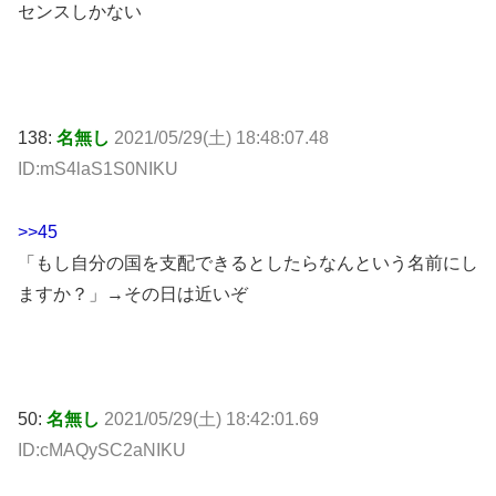
センスしかない
138:
名無し
2021/05/29(土) 18:48:07.48
ID:mS4laS1S0NIKU
>>45
「もし自分の国を支配できるとしたらなんという名前にし
ますか？」→その日は近いぞ
50:
名無し
2021/05/29(土) 18:42:01.69
ID:cMAQySC2aNIKU