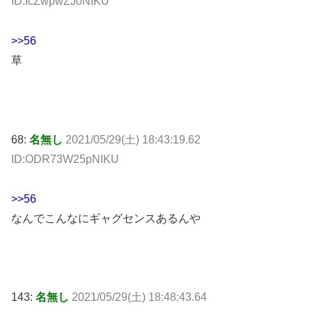
ID:IcZwpwZJ0NIKU
>>56
草
68:
名無し
2021/05/29(土) 18:43:19.62
ID:ODR73W25pNIKU
>>56
なんでこんなにギャグセンスあるんや
143:
名無し
2021/05/29(土) 18:48:43.64