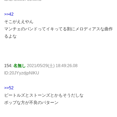
>>42
そこがええやん
マンチェのバンドってイキってる割にメロディアスな曲作
るよな
154:
名無し
2021/05/29(土) 18:49:26.08
ID:20JYyzdjpNIKU
>>52
ビートルズとストーンズとかもそうだしな
ポップな方が不良のパターン