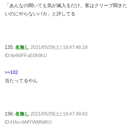
「あんなの聞いても気が滅入るだけ。客はクリープ聞きた
いのにやらないバカ」と評してる
135:
名無し
2021/05/29(土) 18:47:48.19
ID:6e90FFaE0NIKU
>>102
当たってるやん
136:
名無し
2021/05/29(土) 18:47:49.63
ID:HAs+bMYWMNIKU