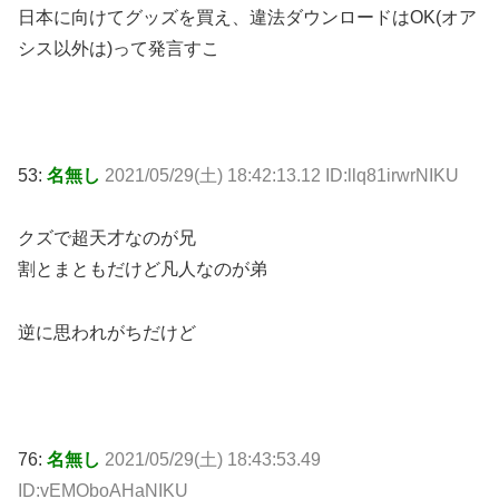
日本に向けてグッズを買え、違法ダウンロードはOK(オア
シス以外は)って発言すこ
53:
名無し
2021/05/29(土) 18:42:13.12 ID:llq81irwrNIKU
クズで超天才なのが兄
割とまともだけど凡人なのが弟
逆に思われがちだけど
76:
名無し
2021/05/29(土) 18:43:53.49
ID:vEMOboAHaNIKU