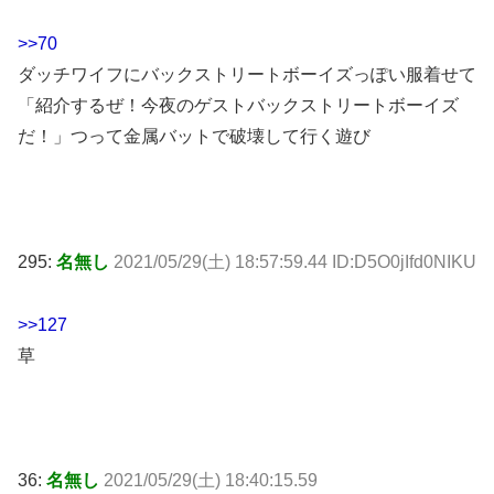
>>70
ダッチワイフにバックストリートボーイズっぽい服着せて
「紹介するぜ！今夜のゲストバックストリートボーイズ
だ！」つって金属バットで破壊して行く遊び
295:
名無し
2021/05/29(土) 18:57:59.44 ID:D5O0jIfd0NIKU
>>127
草
36:
名無し
2021/05/29(土) 18:40:15.59