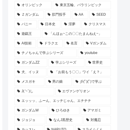
オリンピック
東京五輪、パラリンピック
Ｚガンダム
肛門投手
AA
SEED
バニー
日本史
淫夢
クリスマス
遊戯王
「んほぉ~この〇〇たまんねえ~」
AI技術
ドラクエ
名言
Vガンダム
チノちゃんで学ぶシリーズ
youtube
ガンダムZZ
学ぶシリーズ
世界史
犬、イッヌ
「お前もう〇〇」ワイ「え？」
メスガキ
男の娘
彡(ﾟ)(ﾟ)で学ぶ
J( 'ｰ`)し
エヴァンゲリオン
エッッッ、ふーん、エッチじゃん、エチチチ
ガンダムW
ひろゆき
アマガミ
ジョジョ
なんJ黒歴史
対魔忍
カッスレ
NARUTO
スライムくん