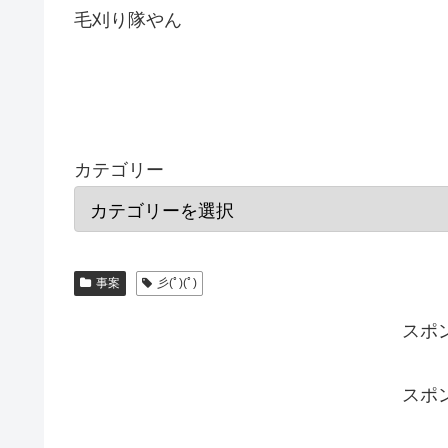
毛刈り隊やん
カテゴリー
事案
彡(ﾟ)(ﾟ)
スポ
スポ