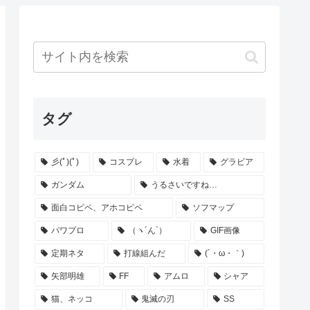
タグ
彡(ﾟ)(ﾟ)
コスプレ
水着
グラビア
ガンダム
うるさいですね…
面白コピペ、アホコピペ
ソフマップ
パワプロ
（ヽ´ん`）
GIF画像
定期ネタ
打線組んだ
(´・ω・｀)
矢部明雄
FF
アムロ
シャア
猫、ネッコ
鬼滅の刃
SS