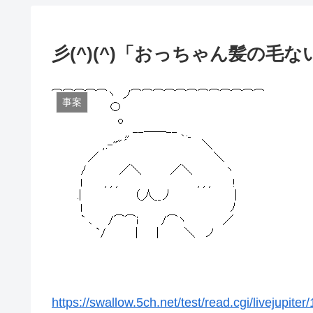
彡(^)(^)「おっちゃん髪の毛
事案
https://swallow.5ch.net/test/read.cgi/livejupite