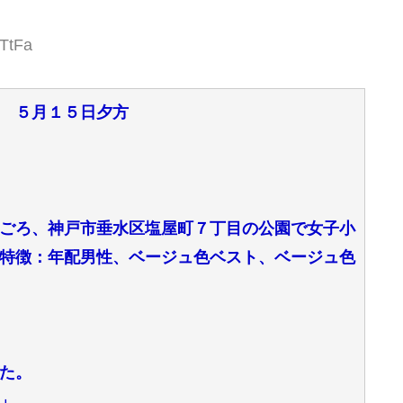
tTtFa
 ５月１５日夕方
ごろ、神戸市垂水区塩屋町７丁目の公園で女子小
特徴：年配男性、ベージュ色ベスト、ベージュ色
た。
」