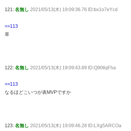
121:
名無し
2021/05/13(木) 19:09:36.76 ID:bx1o7eYcd
>>113
草
122:
名無し
2021/05/13(木) 19:09:43.89 ID:Q90tlqFha
>>113
なるほどこいつが表MVPですか
123:
名無し
2021/05/13(木) 19:09:46.28 ID:LXg5ARCOa