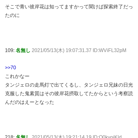
そこで青い彼岸花は知ってますかって聞けば探索終了だっ
たのに
109:
名無し
2021/05/13(木) 19:07:31.37 ID:WViFL32pM
>>70
これかなー
タンジェロの走馬灯で出てくるし、タンジェロ兄妹の日光
克服した鬼素質はその彼岸花摂取してたからという考察読
んだのはえーとなった
218:
名無し
2021/05/13(木) 19:21:14.19 ID:O0kvoiKld