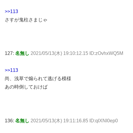
>>113
さすが鬼柱さまじゃ
127:
名無し
2021/05/13(木) 19:10:12.15 ID:zOvhxWQ5M
>>113
尚、浅草で煽られて逃げる模様
あの時倒しておけば
136:
名無し
2021/05/13(木) 19:11:16.85 ID:qIXNI0ep0