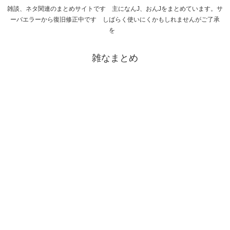
雑談、ネタ関連のまとめサイトです 主になんJ、おんJをまとめています。サ
ーバエラーから復旧修正中です しばらく使いにくかもしれませんがご了承
を
雑なまとめ