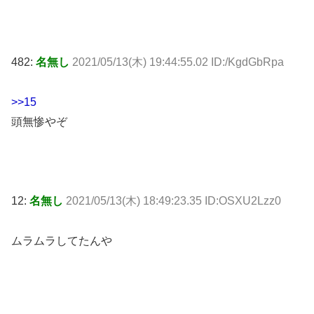
482:
名無し
2021/05/13(木) 19:44:55.02 ID:/KgdGbRpa
>>15
頭無惨やぞ
12:
名無し
2021/05/13(木) 18:49:23.35 ID:OSXU2Lzz0
ムラムラしてたんや