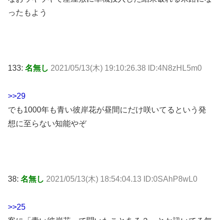
ったもよう
133:
名無し
2021/05/13(木) 19:10:26.38 ID:4N8zHL5m0
>>29
でも1000年も青い彼岸花が昼間にだけ咲いてるという発
想に至らない知能やぞ
38:
名無し
2021/05/13(木) 18:54:04.13 ID:0SAhP8wL0
>>25