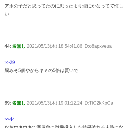
アホの子だと思ってたのに思ったより理にかなってて悔し
い
44:
名無し
2021/05/13(木) 18:54:41.86 ID:o8apxveua
>>29
脳みそ5個やからキミの5倍は賢いで
69:
名無し
2021/05/13(木) 19:01:12.24 ID:TfC2kKpCa
>>44
なおウキウキで産屋敷に単機投入した結果破れる末路にな