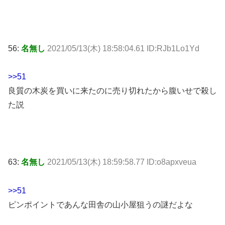
56:
名無し
2021/05/13(木) 18:58:04.61 ID:RJb1Lo1Yd
>>51
良質の木炭を買いに来たのに売り切れたから腹いせで殺し
た説
63:
名無し
2021/05/13(木) 18:59:58.77 ID:o8apxveua
>>51
ピンポイントであんな田舎の山小屋狙うの謎だよな