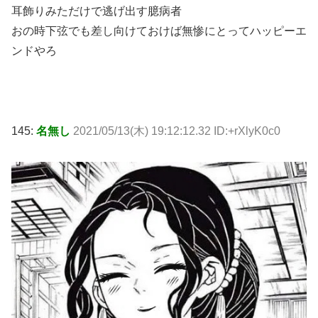
耳飾りみただけで逃げ出す臆病者
おの時下弦でも差し向けておけば無惨にとってハッピーエ
ンドやろ
145:
名無し
2021/05/13(木) 19:12:12.32 ID:+rXlyK0c0