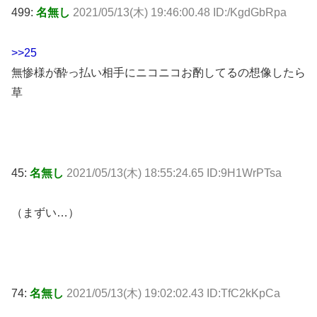
499:
名無し
2021/05/13(木) 19:46:00.48 ID:/KgdGbRpa
>>25
無惨様が酔っ払い相手にニコニコお酌してるの想像したら
草
45:
名無し
2021/05/13(木) 18:55:24.65 ID:9H1WrPTsa
（まずい…）
74:
名無し
2021/05/13(木) 19:02:02.43 ID:TfC2kKpCa