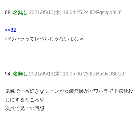
88:
名無し
2021/05/13(木) 19:04:25.24 ID:Fqsvga8U0
>>82
パワハラってレベルじゃないよなｗ
94:
名無し
2021/05/13(木) 19:05:06.23 ID:BaOvO3Q10
鬼滅で一番好きなシーンが女装無惨がパワハラで下弦皆殺
しにするところや
次点で兄上の回想