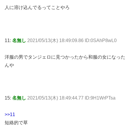
人に溶け込んでるってことやろ
11:
名無し
2021/05/13(木) 18:49:09.86 ID:0SAhP8wL0
洋服の男でタンジェロに見つかったから和服の女になった
んや
15:
名無し
2021/05/13(木) 18:49:44.77 ID:9H1WrPTsa
>>11
短絡的で草