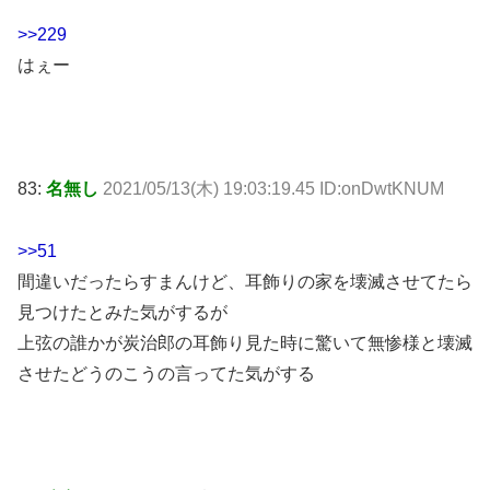
>>229
はぇー
83:
名無し
2021/05/13(木) 19:03:19.45 ID:onDwtKNUM
>>51
間違いだったらすまんけど、耳飾りの家を壊滅させてたら
見つけたとみた気がするが
上弦の誰かが炭治郎の耳飾り見た時に驚いて無惨様と壊滅
させたどうのこうの言ってた気がする