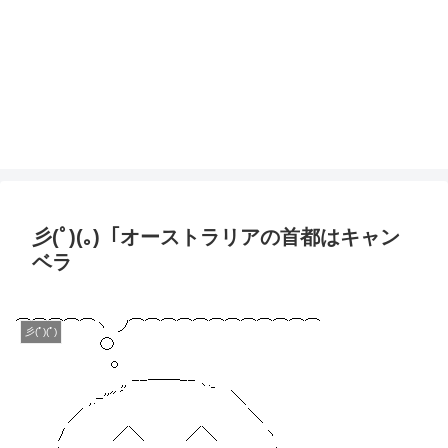
彡(ﾟ)(｡)「オーストラリアの首都はキャン
ベラ
彡(ﾟ)(ﾟ)