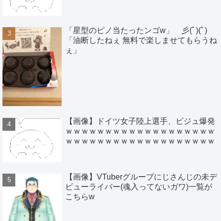
「星型のピノ当たったンゴw」 彡(ﾟ)(ﾟ)
「油断したねぇ 無料で楽しませてもらうね
ぇ」
【画像】ドイツ女子陸上選手、ビジュ爆発
ｗｗｗｗｗｗｗｗｗｗｗｗｗｗｗｗｗｗｗ
ｗｗｗｗｗｗｗｗｗｗｗｗｗｗｗｗｗｗｗ
【画像】VTuberグループにじさんじの未デ
ビューライバー(魂入ってないガワ)一覧が
こちらw