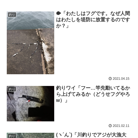
🐡「わたしはフグです。なぜ人間
釣り
はわたしを堤防に放置するのです
か？」
2021.04.15
釣りワイ「フー…竿先動いてるか
釣り
ら上げてみるか（どうせフグやろ
w）」
2021.02.11
(ヽ´ん`)「川釣りでアジが大漁大
釣り