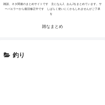
雑談、ネタ関連のまとめサイトです 主になんJ、おんJをまとめています。サ
ーバエラーから復旧修正中です しばらく使いにくかもしれませんがご了承
を
雑なまとめ
釣り