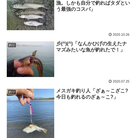
漁。しかも自分で釣ればタダとい
う最強のコスパ」
2020.10.26
彡(^)(^)「なんかひげの生えたナ
釣り
マズみたいな魚が釣れたで！」
2020.07.25
メスガキ釣り人「ざぁ～こざこ?
釣り
今日も釣れるのざぁ～こ?」